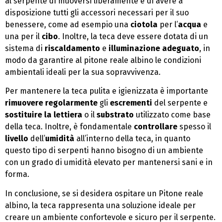
al serpente di muoversi liberamente e di avere a
disposizione tutti gli accessori necessari per il suo
benessere, come ad esempio una
ciotola
per l’
acqua
e
una per il
cibo
. Inoltre, la teca deve essere dotata di un
sistema di
riscaldamento
e
illuminazione adeguato
, in
modo da garantire al pitone reale albino le condizioni
ambientali ideali per la sua sopravvivenza.
Per mantenere la teca pulita e igienizzata è importante
rimuovere regolarmente
gli
escrementi
del serpente e
sostituire la lettiera
o il
substrato
utilizzato come base
della teca. Inoltre, è fondamentale
controllare
spesso il
livello
dell’
umidità
all’interno della teca, in quanto
questo tipo di serpenti hanno bisogno di un ambiente
con un grado di umidità elevato per mantenersi sani e in
forma.
In conclusione, se si desidera ospitare un Pitone reale
albino, la teca rappresenta una soluzione ideale per
creare un ambiente confortevole e sicuro per il serpente.