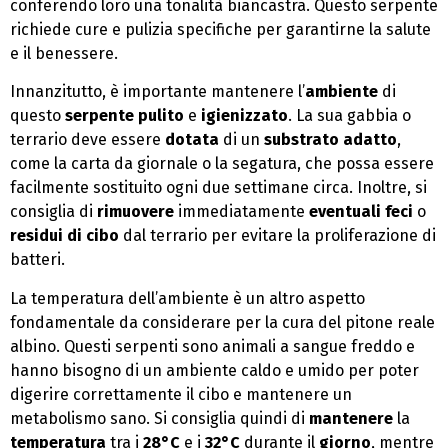
conferendo loro una tonalità biancastra. Questo serpente
richiede cure e pulizia specifiche per garantirne la salute
e il benessere.
Innanzitutto, è importante mantenere l’
ambiente
di
questo
serpente pulito
e
igienizzato
. La sua gabbia o
terrario deve essere
dotata
di un
substrato adatto
,
come la carta da giornale o la segatura, che possa essere
facilmente sostituito ogni due settimane circa. Inoltre, si
consiglia di
rimuovere
immediatamente
eventuali feci
o
residui di cibo
dal terrario per evitare la proliferazione di
batteri.
La temperatura dell’ambiente è un altro aspetto
fondamentale da considerare per la cura del pitone reale
albino. Questi serpenti sono animali a sangue freddo e
hanno bisogno di un ambiente caldo e umido per poter
digerire correttamente il cibo e mantenere un
metabolismo sano. Si consiglia quindi di
mantenere
la
temperatura
tra i
28°C
e i
32°C
durante il
giorno
, mentre