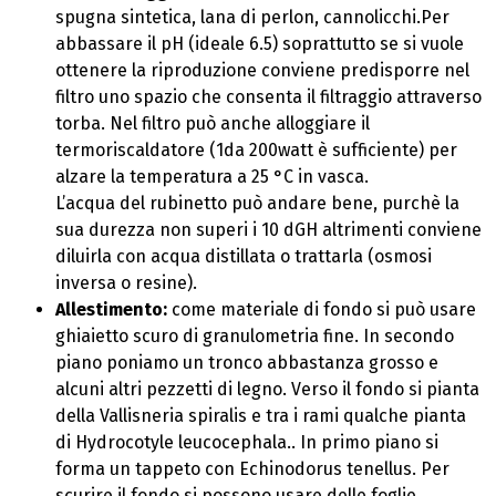
spugna sintetica, lana di perlon, cannolicchi.Per
abbassare il pH (ideale 6.5) soprattutto se si vuole
ottenere la riproduzione conviene predisporre nel
filtro uno spazio che consenta il filtraggio attraverso
torba. Nel filtro può anche alloggiare il
termoriscaldatore (1da 200watt è sufficiente) per
alzare la temperatura a 25 °C in vasca.
L’acqua del rubinetto può andare bene, purchè la
sua durezza non superi i 10 dGH altrimenti conviene
diluirla con acqua distillata o trattarla (osmosi
inversa o resine).
Allestimento:
come materiale di fondo si può usare
ghiaietto scuro di granulometria fine. In secondo
piano poniamo un tronco abbastanza grosso e
alcuni altri pezzetti di legno. Verso il fondo si pianta
della Vallisneria spiralis e tra i rami qualche pianta
di Hydrocotyle leucocephala.. In primo piano si
forma un tappeto con Echinodorus tenellus. Per
scurire il fondo si possono usare delle foglie