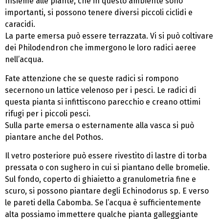
Insieme alle piante, che in questo ambiente sono
importanti, si possono tenere diversi piccoli ciclidi e
caracidi.
La parte emersa può essere terrazzata. Vi si può coltivare
dei Philodendron che immergono le loro radici aeree
nell’acqua.
Fate attenzione che se queste radici si rompono
secernono un lattice velenoso per i pesci. Le radici di
questa pianta si infittiscono parecchio e creano ottimi
rifugi per i piccoli pesci.
Sulla parte emersa o esternamente alla vasca si può
piantare anche del Pothos.
Il vetro posteriore può essere rivestito di lastre di torba
pressata o con sughero in cui si piantano delle bromelie.
Sul fondo, coperto di ghiaietto a granulometria fine e
scuro, si possono piantare degli Echinodorus sp. E verso
le pareti della Cabomba. Se l’acqua è sufficientemente
alta possiamo immettere qualche pianta galleggiante