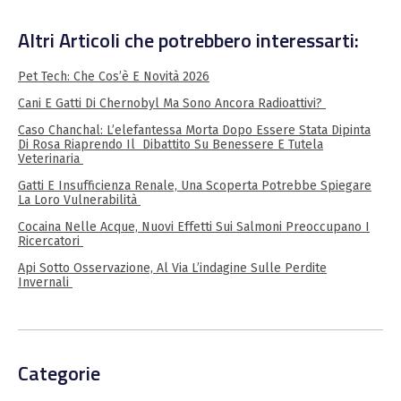
Altri Articoli che potrebbero interessarti:
Pet Tech: Che Cos’è E Novità 2026
Cani E Gatti Di Chernobyl Ma Sono Ancora Radioattivi?
Caso Chanchal: L’elefantessa Morta Dopo Essere Stata Dipinta
Di Rosa Riaprendo Il Dibattito Su Benessere E Tutela
Veterinaria
Gatti E Insufficienza Renale, Una Scoperta Potrebbe Spiegare
La Loro Vulnerabilità
Cocaina Nelle Acque, Nuovi Effetti Sui Salmoni Preoccupano I
Ricercatori
Api Sotto Osservazione, Al Via L’indagine Sulle Perdite
Invernali
Categorie