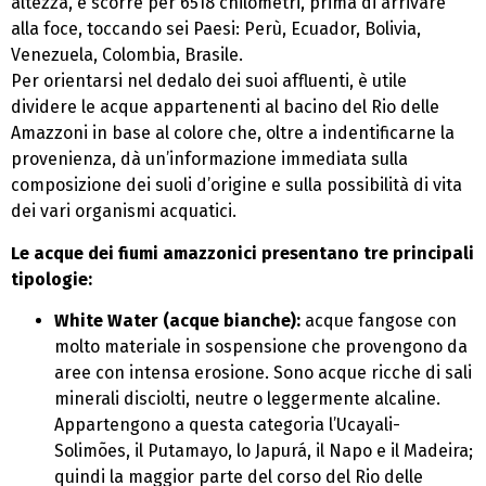
altezza, e scorre per 6518 chilometri, prima di arrivare
alla foce, toccando sei Paesi: Perù, Ecuador, Bolivia,
Venezuela, Colombia, Brasile.
Per orientarsi nel dedalo dei suoi affluenti, è utile
dividere le acque appartenenti al bacino del Rio delle
Amazzoni in base al colore che, oltre a indentificarne la
provenienza, dà un’informazione immediata sulla
composizione dei suoli d’origine e sulla possibilità di vita
dei vari organismi acquatici.
Le acque dei fiumi amazzonici presentano tre principali
tipologie:
White Water (acque bianche):
acque fangose con
molto materiale in sospensione che provengono da
aree con intensa erosione. Sono acque ricche di sali
minerali disciolti, neutre o leggermente alcaline.
Appartengono a questa categoria l’Ucayali-
Solimões, il Putamayo, lo Japurá, il Napo e il Madeira;
quindi la maggior parte del corso del Rio delle