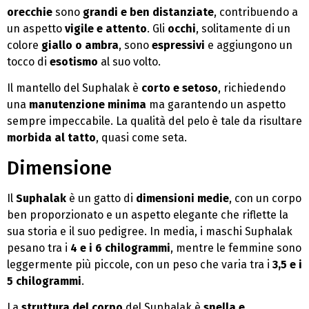
orecchie
sono
grandi e ben distanziate
, contribuendo a
un aspetto
vigile e attento
. Gli
occhi
, solitamente di un
colore
giallo o ambra
, sono
espressivi
e aggiungono un
tocco di
esotismo
al suo volto.
Il mantello del Suphalak è
corto e setoso
, richiedendo
una
manutenzione minima
ma garantendo un aspetto
sempre impeccabile. La qualità del pelo è tale da risultare
morbida al tatto
, quasi come seta.
Dimensione
Il
Suphalak
è un gatto di
dimensioni medie
, con un corpo
ben proporzionato e un aspetto elegante che riflette la
sua storia e il suo pedigree. In media, i maschi Suphalak
pesano tra i
4 e i 6 chilogrammi
, mentre le femmine sono
leggermente più piccole, con un peso che varia tra i
3,5 e i
5 chilogrammi
.
La
struttura del corpo
del Suphalak è
snella e