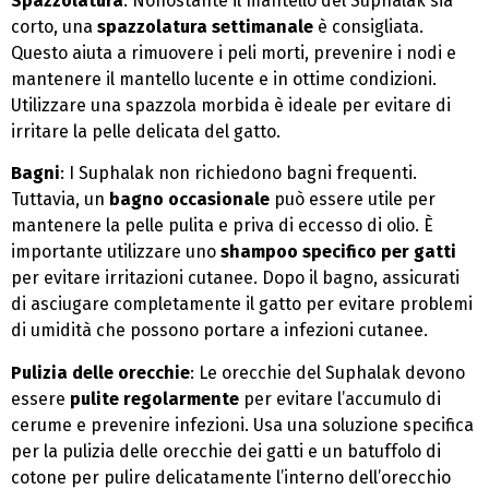
Spazzolatura
: Nonostante il mantello del Suphalak sia
corto, una
spazzolatura settimanale
è consigliata.
Questo aiuta a rimuovere i peli morti, prevenire i nodi e
mantenere il mantello lucente e in ottime condizioni.
Utilizzare una spazzola morbida è ideale per evitare di
irritare la pelle delicata del gatto.
Bagni
: I Suphalak non richiedono bagni frequenti.
Tuttavia, un
bagno occasionale
può essere utile per
mantenere la pelle pulita e priva di eccesso di olio. È
importante utilizzare uno
shampoo specifico per gatti
per evitare irritazioni cutanee. Dopo il bagno, assicurati
di asciugare completamente il gatto per evitare problemi
di umidità che possono portare a infezioni cutanee.
Pulizia delle orecchie
: Le orecchie del Suphalak devono
essere
pulite regolarmente
per evitare l’accumulo di
cerume e prevenire infezioni. Usa una soluzione specifica
per la pulizia delle orecchie dei gatti e un batuffolo di
cotone per pulire delicatamente l’interno dell’orecchio