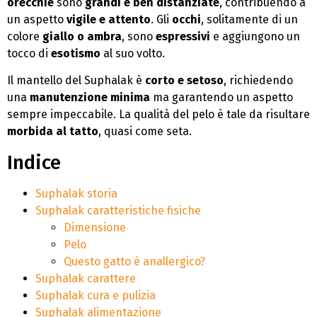
orecchie
sono
grandi e ben distanziate
, contribuendo a
un aspetto
vigile e attento
. Gli
occhi
, solitamente di un
colore
giallo o ambra
, sono
espressivi
e aggiungono un
tocco di
esotismo
al suo volto.
Il mantello del Suphalak è
corto e setoso
, richiedendo
una
manutenzione minima
ma garantendo un aspetto
sempre impeccabile. La qualità del pelo è tale da risultare
morbida al tatto
, quasi come seta.
Indice
Suphalak storia
Suphalak caratteristiche fisiche
Dimensione
Pelo
Questo gatto è anallergico?
Suphalak carattere
Suphalak cura e pulizia
Suphalak alimentazione