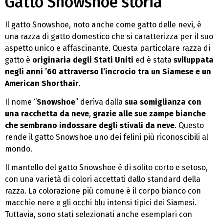
Gatto Snowshoe storia
Il gatto Snowshoe, noto anche come gatto delle nevi, è
una razza di gatto domestico che si caratterizza per il suo
aspetto unico e affascinante. Questa particolare razza di
gatto è
originaria degli Stati Uniti
ed è stata
sviluppata
negli anni ’60 attraverso l’incrocio tra un Siamese e un
American Shorthair
.
Il nome “
Snowshoe
” deriva dalla
sua somiglianza con
una racchetta da neve
,
grazie alle sue zampe bianche
che sembrano indossare degli stivali da neve
. Questo
rende il gatto Snowshoe uno dei felini più riconoscibili al
mondo.
Il mantello del gatto Snowshoe è di solito corto e setoso,
con una varietà di colori accettati dallo standard della
razza. La colorazione più comune è il corpo bianco con
macchie nere e gli occhi blu intensi tipici dei Siamesi.
Tuttavia, sono stati selezionati anche esemplari con