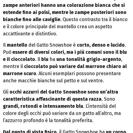
zampe anteriori hanno una colorazione bianca che si
estende fino ai polsi, mentre le zampe posteriori sono
bianche fino alle caviglie
. Questo contrasto tra il bianco
e il colore principale del mantello crea un aspetto
accattivante e distintivo.
Il
mantello
del Gatto Snowshoe è
corto, denso e lucido
.
Può
essere di diversi colori, ma i più comuni sono il blu
e il cioccolato
. Il
blu
ha
una tonalità grigio-argento
,
mentre il
cioccolato può variare dal marrone chiaro al
marrone scuro
. Alcuni esemplari possono presentare
anche macchie bianche sul petto e sul ventre.
Gli
occhi azzurri del Gatto Snowshoe sono un’altra
caratteristica affascinante di questa razza
. Sono
grandi, rotondi e intensamente blu
. L’intensità del
colore degli occhi può variare da un gatto all’altro, ma
l’azzurro profondo è la tonalità preferita.
Dal punto di vista fisico
, il Gatto Snowshoe ha
un corpo