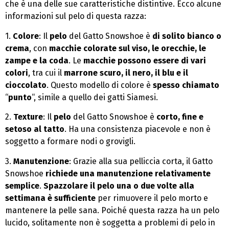
che è una delle sue caratteristiche distintive. Ecco alcune
informazioni sul pelo di questa razza:
1.
Colore
: Il
pelo
del Gatto Snowshoe è
di solito bianco o
crema
, con
macchie colorate sul viso, le orecchie, le
zampe e la coda
. Le
macchie possono essere di vari
colori
, tra cui il
marrone scuro, il nero, il blu e il
cioccolato
. Questo modello di colore è
spesso chiamato
“
punto
“, simile a quello dei gatti Siamesi.
2.
Texture
: Il
pelo
del Gatto Snowshoe è
corto, fine e
setoso al tatto
. Ha una consistenza piacevole e non è
soggetto a formare nodi o grovigli.
3.
Manutenzione
: Grazie alla sua pelliccia corta, il Gatto
Snowshoe
richiede una manutenzione relativamente
semplice
.
Spazzolare il pelo una o due volte alla
settimana è sufficiente
per rimuovere il pelo morto e
mantenere la pelle sana. Poiché questa razza ha un pelo
lucido, solitamente non è soggetta a problemi di pelo in