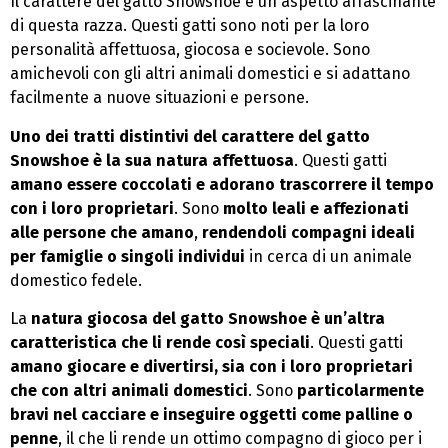
Il carattere del gatto Snowshoe è un aspetto affascinante
di questa razza. Questi gatti sono noti per la loro
personalità affettuosa, giocosa e socievole. Sono
amichevoli con gli altri animali domestici e si adattano
facilmente a nuove situazioni e persone.
Uno dei tratti distintivi del carattere del gatto
Snowshoe è la sua natura affettuosa
. Questi gatti
amano essere coccolati e adorano trascorrere il tempo
con i loro proprietari
. Sono
molto leali e affezionati
alle persone che amano
,
rendendoli compagni ideali
per famiglie o singoli individui
in cerca di un animale
domestico fedele.
La
natura giocosa del gatto Snowshoe è un’altra
caratteristica che li rende così speciali
. Questi gatti
amano giocare e divertirsi, sia con i loro proprietari
che con altri animali domestici
. Sono
particolarmente
bravi nel cacciare e inseguire oggetti come palline o
penne
, il che li rende un ottimo compagno di gioco per i