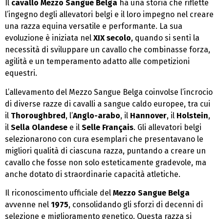
Il
cavallo Mezzo Sangue Belga
ha una storia che riflette
l’ingegno degli allevatori belgi e il loro impegno nel creare
una razza equina versatile e performante. La sua
evoluzione è iniziata nel
XIX secolo
, quando si sentì la
necessità di sviluppare un cavallo che combinasse forza,
agilità e un temperamento adatto alle competizioni
equestri.
L’allevamento del Mezzo Sangue Belga coinvolse l’incrocio
di diverse razze di cavalli a sangue caldo europee, tra cui
il
Thoroughbred
, l’
Anglo-arabo
, il
Hannover
, il
Holstein
,
il
Sella Olandese
e il
Selle Français
. Gli allevatori belgi
selezionarono con cura esemplari che presentavano le
migliori qualità di ciascuna razza, puntando a creare un
cavallo che fosse non solo esteticamente gradevole, ma
anche dotato di straordinarie capacità atletiche.
Il riconoscimento ufficiale del
Mezzo Sangue Belga
avvenne nel
1975
, consolidando gli sforzi di decenni di
selezione e miglioramento genetico. Questa razza si