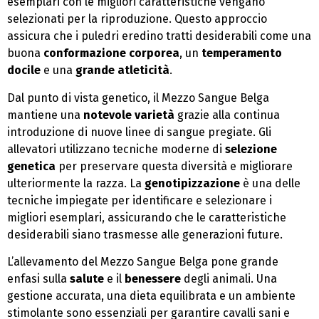
esemplari con le migliori caratteristiche vengano
selezionati per la riproduzione. Questo approccio
assicura che i puledri eredino tratti desiderabili come una
buona
conformazione corporea
, un
temperamento
docile
e una
grande atleticità
.
Dal punto di vista genetico, il Mezzo Sangue Belga
mantiene una
notevole varietà
grazie alla continua
introduzione di nuove linee di sangue pregiate. Gli
allevatori utilizzano tecniche moderne di
selezione
genetica
per preservare questa diversità e migliorare
ulteriormente la razza. La
genotipizzazione
è una delle
tecniche impiegate per identificare e selezionare i
migliori esemplari, assicurando che le caratteristiche
desiderabili siano trasmesse alle generazioni future.
L’allevamento del Mezzo Sangue Belga pone grande
enfasi sulla
salute
e il
benessere
degli animali. Una
gestione accurata, una dieta equilibrata e un ambiente
stimolante sono essenziali per garantire cavalli sani e