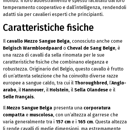
mondo. Il loro addestramento è spesso facilitato dal loro
temperamento cooperativo e dall’intelligenza, rendendoli
adatti sia per cavalieri esperti che principianti.
Caratteristiche fisiche
Il
cavallo Mezzo Sangue Belga
, conosciuto anche come
Belgisch Warmbloedpaard
o
Cheval de Sang Belge
, è
una razza di cavalli da sella rinomata per le sue
caratteristiche fisiche che combinano eleganza e
robustezza. Originario del Belgio, questo cavallo è frutto
di un’attenta selezione che ha coinvolto diverse razze
europee a sangue caldo, tra cui il
Thoroughbred
, l’
Anglo-
arabo
, il
Hannover
, il
Holstein
, il
Sella Olandese
e il
Selle Français
.
Il
Mezzo Sangue Belga
presenta una
corporatura
compatta
e
muscolosa
, con un’altezza al garrese che
varia generalmente tra i
157 cm
e i
165 cm
. Questa altezza
li rende cavalli di medie dimensioni, ma estremamente