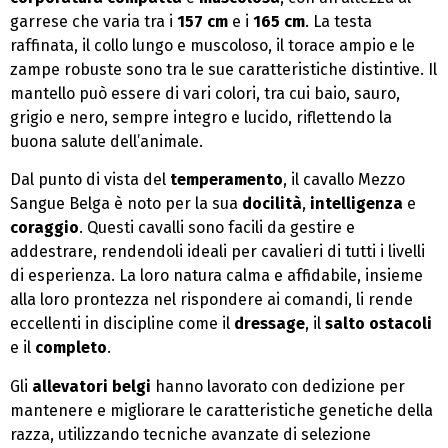
garrese che varia tra i
157 cm
e i
165 cm
. La testa
raffinata, il collo lungo e muscoloso, il torace ampio e le
zampe robuste sono tra le sue caratteristiche distintive. Il
mantello può essere di vari colori, tra cui baio, sauro,
grigio e nero, sempre integro e lucido, riflettendo la
buona salute dell’animale.
Dal punto di vista del
temperamento
, il cavallo Mezzo
Sangue Belga è noto per la sua
docilità
,
intelligenza
e
coraggio
. Questi cavalli sono facili da gestire e
addestrare, rendendoli ideali per cavalieri di tutti i livelli
di esperienza. La loro natura calma e affidabile, insieme
alla loro prontezza nel rispondere ai comandi, li rende
eccellenti in discipline come il
dressage
, il
salto ostacoli
e il
completo
.
Gli
allevatori belgi
hanno lavorato con dedizione per
mantenere e migliorare le caratteristiche genetiche della
razza, utilizzando tecniche avanzate di selezione