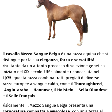
Il
cavallo Mezzo Sangue Belga
è una razza equina che si
distingue per la sua
eleganza
,
forza
e
versatilità
,
risultante da un attento processo di selezione genetica
iniziato nel XIX secolo. Ufficialmente riconosciuta nel
1975
, questa razza combina tratti pregiati di diverse
razze europee a sangue caldo, come il
Thoroughbred
,
l’
Anglo-arabo
, il
Hannover
, il
Holstein
, il
Sella Olandese
e il
Selle Français
.
Fisicamente, il Mezzo Sangue Belga presenta una
corporatura compatta
e
muscolosa
, con un’altezza al