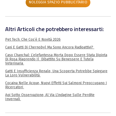
NOLEGGIA SPAZIO PUBBLICITARIO
Altri Articoli che potrebbero interessarti:
Pet Tech: Che Cos’è E Novità 2026
Cani E Gatti Di Chernobyl Ma Sono Ancora Radioattivi?
Caso Chanchal: L’elefantessa Morta Dopo Essere Stata Dipinta
Di Rosa Riaprendo Il Dibattito Su Benessere E Tutela
Veterinaria
Gatti E Insufficienza Renale, Una Scoperta Potrebbe Spiegare
La Loro Vulnerabilità
Cocaina Nelle Acque, Nuovi Effetti Sui Salmoni Preoccupano I
Ricercatori
Api Sotto Osservazione, Al Via L’indagine Sulle Perdite
Invernali