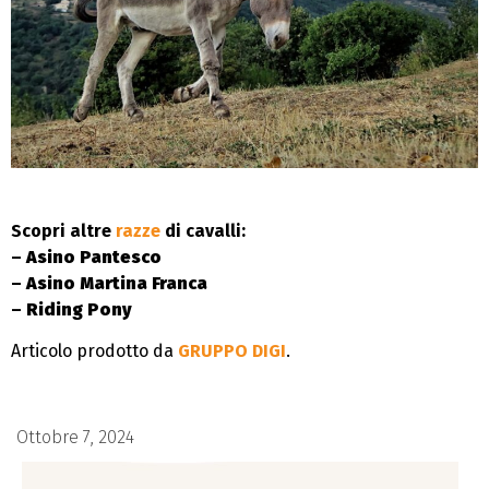
Scopri altre
razze
di cavalli:
–
Asino Pantesco
–
Asino Martina Franca
–
Riding Pony
Articolo prodotto da
GRUPPO DIGI
.
Ottobre 7, 2024