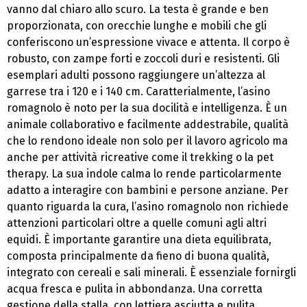
vanno dal chiaro allo scuro. La testa è grande e ben
proporzionata, con orecchie lunghe e mobili che gli
conferiscono un’espressione vivace e attenta. Il corpo è
robusto, con zampe forti e zoccoli duri e resistenti. Gli
esemplari adulti possono raggiungere un’altezza al
garrese tra i 120 e i 140 cm. Caratterialmente, l’asino
romagnolo è noto per la sua docilità e intelligenza. È un
animale collaborativo e facilmente addestrabile, qualità
che lo rendono ideale non solo per il lavoro agricolo ma
anche per attività ricreative come il trekking o la pet
therapy. La sua indole calma lo rende particolarmente
adatto a interagire con bambini e persone anziane. Per
quanto riguarda la cura, l’asino romagnolo non richiede
attenzioni particolari oltre a quelle comuni agli altri
equidi. È importante garantire una dieta equilibrata,
composta principalmente da fieno di buona qualità,
integrato con cereali e sali minerali. È essenziale fornirgli
acqua fresca e pulita in abbondanza. Una corretta
gestione della stalla, con lettiera asciutta e pulita,