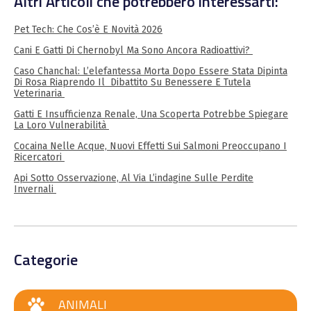
Altri Articoli che potrebbero interessarti:
Pet Tech: Che Cos’è E Novità 2026
Cani E Gatti Di Chernobyl Ma Sono Ancora Radioattivi?
Caso Chanchal: L’elefantessa Morta Dopo Essere Stata Dipinta
Di Rosa Riaprendo Il Dibattito Su Benessere E Tutela
Veterinaria
Gatti E Insufficienza Renale, Una Scoperta Potrebbe Spiegare
La Loro Vulnerabilità
Cocaina Nelle Acque, Nuovi Effetti Sui Salmoni Preoccupano I
Ricercatori
Api Sotto Osservazione, Al Via L’indagine Sulle Perdite
Invernali
Categorie
ANIMALI