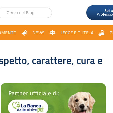
Sei 
Professi
AMENTO
NEWS
LEGGE E TUTELA
P
spetto, carattere, cura e