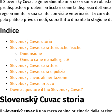
Il Slovensky Cuvac è generalmente una razza sana e robusta, 
predisposto a problemi articolari come la displasia dell’anca
regolarmente la sua salute con visite veterinarie. La cura de
pelo pulito e privo di nodi, soprattutto durante la stagione d
Indice
Slovenský Cuvac storia
Slovenský Cuvac caratteristiche fisiche
Dimensione
Questo cane è anallergico?
Slovenský Cuvac carattere
Slovenský Cuvac cura e pulizia
Slovenský cuvac alimentazione
Slovebský Cuvac prezzo
Dove acquistare il tuo Slovenský Cuvac?
Slovensk
ý
Cuvac storia
Il
Slovenský Cuvac
è una razza canina originaria delle region