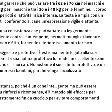
 al garrese che può variare tra i
62 e i 70 cm
nei maschi e
kg
per i maschi e tra i
30 e i 40 kg
per le femmine. Il corpo
riodi di attività fisica intensa. La testa è ampia con un
i, conferendo al cane un’espressione vigile e attenta.
n una consistenza che può variare da leggermente
llente contro le intemperie, permettendogli di lavorare
rbido e fitto, fornendo ulteriore isolamento termico.
oraggioso e protettivo. È estremamente legato alla sua
ari. La sua natura protettiva lo rende un eccellente cane
io e i suoi cari. Nonostante il suo istinto protettivo, è un
ompresi i bambini, purché venga socializzato
stanza, poiché è un cane intelligente ma può essere
 rinforzi e ricompense, è il metodo più efficace per
ddestramento fin da cucciolo per evitare comportamenti