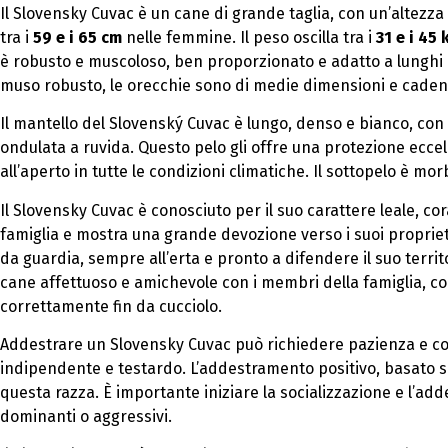
Il Slovensky Cuvac è un cane di grande taglia, con un’altezza
tra i
59 e i 65 cm
nelle femmine. Il peso oscilla tra i
31 e i 45 
è robusto e muscoloso, ben proporzionato e adatto a lunghi pe
muso robusto, le orecchie sono di medie dimensioni e cadent
Il mantello del Slovenský Cuvac è lungo, denso e bianco, co
ondulata a ruvida. Questo pelo gli offre una protezione ecce
all’aperto in tutte le condizioni climatiche. Il sottopelo è mo
Il Slovensky Cuvac è conosciuto per il suo carattere leale, c
famiglia e mostra una grande devozione verso i suoi propriet
da guardia, sempre all’erta e pronto a difendere il suo territor
cane affettuoso e amichevole con i membri della famiglia, c
correttamente fin da cucciolo.
Addestrare un Slovensky Cuvac può richiedere pazienza e co
indipendente e testardo. L’addestramento positivo, basato su
questa razza. È importante iniziare la socializzazione e l’a
dominanti o aggressivi.