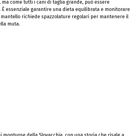
ma come tutti i cani di taglia grande, può essere
. È essenziale garantire una dieta equilibrata e monitorare
l mantello richiede spazzolature regolari per mantenere il
ella muta.
i montuose della Slovacchia, con una storia che risale a