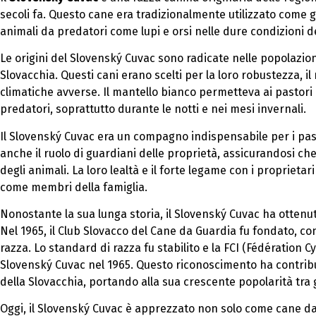
secoli fa. Questo cane era tradizionalmente utilizzato come
animali da predatori come lupi e orsi nelle dure condizioni 
Le origini del Slovenský Cuvac sono radicate nelle popolazio
Slovacchia. Questi cani erano scelti per la loro robustezza, il
climatiche avverse. Il mantello bianco permetteva ai pastori d
predatori, soprattutto durante le notti e nei mesi invernali.
Il Slovenský Cuvac era un compagno indispensabile per i past
anche il ruolo di guardiani delle proprietà, assicurandosi che 
degli animali. La loro lealtà e il forte legame con i propriet
come membri della famiglia.
Nonostante la sua lunga storia, il Slovenský Cuvac ha ottenut
Nel 1965, il Club Slovacco del Cane da Guardia fu fondato, c
razza. Lo standard di razza fu stabilito e la FCI (Fédération 
Slovenský Cuvac nel 1965. Questo riconoscimento ha contribui
della Slovacchia, portando alla sua crescente popolarità tra g
Oggi, il Slovenský Cuvac è apprezzato non solo come cane 