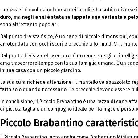
La razza si è evoluta nel corso dei secoli e ha subito diverse
duro
, ma
negli anni è stata sviluppata una variante a pel
sono altrettanto popolari.
Dal punto di vista fisico, è un cane di piccole dimensioni, con 
arrotondata con occhi scuri e orecchie a forma di V. Il mante
Dal punto di vista del carattere, è un cane energico, intelli
ama trascorrere tempo con la sua famiglia umana. È un cane 
in una casa con un piccolo giardino.
La sua cura richiede attenzione. Il mantello va spazzolato re
fatto solo quando necessario. Le orecchie devono essere pul
In conclusione, il Piccolo Brabantino è una razza di cane aff
di piccola taglia è un compagno ideale per famiglie e perso
Piccolo Brabantino caratteristic
Il Piccolo Brabantino, noto anche come Brabantino Miniatura, 