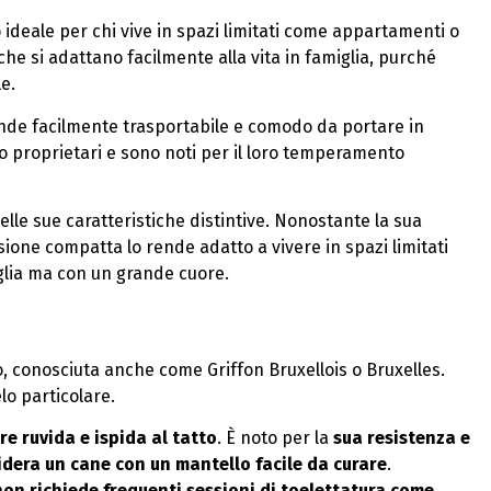
deale per chi vive in spazi limitati come appartamenti o
che si adattano facilmente alla vita in famiglia, purché
e.
ende facilmente trasportabile e comodo da portare in
oro proprietari e sono noti per il loro temperamento
lle sue caratteristiche distintive. Nonostante la sua
sione compatta lo rende adatto a vivere in spazi limitati
glia ma con un grande cuore.
io, conosciuta anche come Griffon Bruxellois o Bruxelles.
lo particolare.
re ruvida e ispida al tatto
. È noto per la
sua resistenza e
idera un cane con un mantello facile da curare
.
non richiede frequenti sessioni di toelettatura come