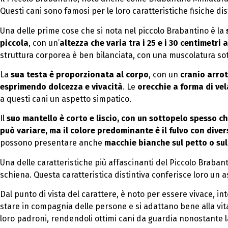
Questi cani sono famosi per le loro caratteristiche fisiche di
Una delle prime cose che si nota nel piccolo Brabantino è la
piccola
, con un’
altezza che varia tra i 25 e i 30 centimetri al
struttura corporea è ben bilanciata, con una muscolatura sot
La
sua testa è proporzionata al corpo
, con un
cranio arro
esprimendo dolcezza e vivacità
. Le
orecchie a forma di vel
a questi cani un aspetto simpatico.
Il
suo mantello è corto e liscio, con un sottopelo spesso c
può variare, ma il colore predominante è il fulvo con dive
possono presentare anche
macchie bianche sul petto o su
Una delle caratteristiche più affascinanti del Piccolo Brabant
schiena. Questa caratteristica distintiva conferisce loro un a
Dal punto di vista del carattere, è noto per essere vivace, in
stare in compagnia delle persone e si adattano bene alla vita
loro padroni, rendendoli ottimi cani da guardia nonostante la