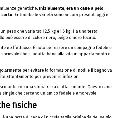
 influenze genetiche.
Inizialmente, era un cane a pelo
o corto
. Entrambe le varietà sono ancora presenti oggi e
un peso che varia tra i 2,5 kg e i 6 kg. Ha una testa
llo può essere di colore nero, beige o nero focato.
gente e affettuoso. È noto per essere un compagno fedele e
socievole che si adatta bene alla vita in appartamento o
golarmente per evitare la formazione di nodi e il bagno va
ite attentamente per prevenire infezioni.
ascinante con una storia ricca e affascinante. Questo cane
ne single che cercano un amico fedele e amorevole.
he fisiche
è una razza di cane di piccola taglia originaria del Belgio.