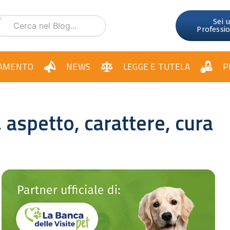
Sei 
Professi
AMENTO
NEWS
LEGGE E TUTELA
P
, aspetto, carattere, cura