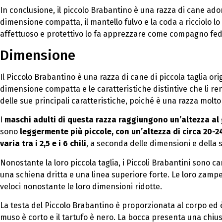
In conclusione, il piccolo Brabantino è una razza di cane ador
dimensione compatta, il mantello fulvo e la coda a ricciolo 
affettuoso e protettivo lo fa apprezzare come compagno fed
Dimensione
Il Piccolo Brabantino è una razza di cane di piccola taglia ori
dimensione compatta e le caratteristiche distintive che li r
delle sue principali caratteristiche, poiché è una razza molt
I
maschi adulti di questa razza raggiungono un’altezza al 
sono
leggermente più piccole, con un’altezza di circa 20-2
varia tra i 2,5 e i 6 chili
, a seconda delle dimensioni e della 
Nonostante la loro piccola taglia, i Piccoli Brabantini sono
una schiena dritta e una linea superiore forte. Le loro zampe
veloci nonostante le loro dimensioni ridotte.
La testa del Piccolo Brabantino è proporzionata al corpo ed è
muso è corto e il tartufo è nero. La bocca presenta una chius