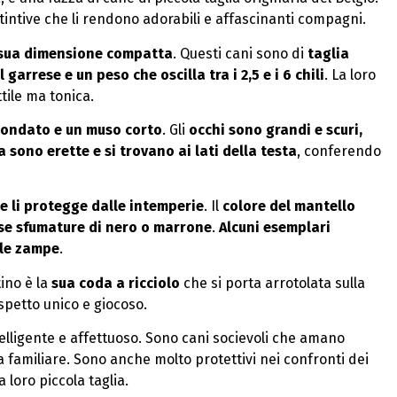
stintive che li rendono adorabili e affascinanti compagni.
sua dimensione compatta
. Questi cani sono di
taglia
 garrese e un peso che oscilla tra i 2,5 e i 6 chili
. La loro
tile ma tonica.
tondato e un muso corto
. Gli
occhi sono grandi e scuri,
a sono erette e si trovano ai lati della testa
, conferendo
he li protegge dalle intemperie
. Il
colore del mantello
rse sfumature di nero o marrone
.
Alcuni esemplari
lle zampe
.
ino è la
sua coda a ricciolo
che si porta arrotolata sulla
spetto unico e giocoso.
telligente e affettuoso. Sono cani socievoli che amano
 familiare. Sono anche molto protettivi nei confronti dei
 loro piccola taglia.