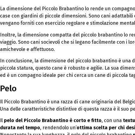
La dimensione del Piccolo Brabantino lo rende un compagno i
case con giardini di piccole dimensioni. Sono cani adattabili 
vengano forniti con esercizio regolare e stimolazione mental
Inoltre, la dimensione compatta del piccolo brabantino lo r
viaggio. Sono cani socievoli che si legano facilmente con i l
amichevole e affettuoso.
In conclusione, la dimensione del piccolo brabantino è una de
piccola statura, questo cane è robusto e agilie. La sua dimen
ed è un compagno ideale per chi cerca un cane di piccola ta
Pelo
Il Piccolo Brabantino è una razza di cane originaria del Belg
Una delle caratteristiche distintive di questa razza è il suo pe
Il
pelo del Piccolo Brabantino è corto e fitto
, con una
textu
durata nel tempo
, rendendolo un’
ottima scelta per chi des
Nonostante la sua lunghezza, il pelo del piccolo brabantino