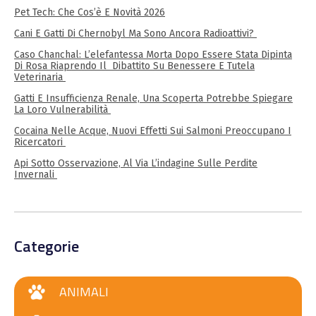
Pet Tech: Che Cos’è E Novità 2026
Cani E Gatti Di Chernobyl Ma Sono Ancora Radioattivi?
Caso Chanchal: L’elefantessa Morta Dopo Essere Stata Dipinta
Di Rosa Riaprendo Il Dibattito Su Benessere E Tutela
Veterinaria
Gatti E Insufficienza Renale, Una Scoperta Potrebbe Spiegare
La Loro Vulnerabilità
Cocaina Nelle Acque, Nuovi Effetti Sui Salmoni Preoccupano I
Ricercatori
Api Sotto Osservazione, Al Via L’indagine Sulle Perdite
Invernali
Categorie
ANIMALI