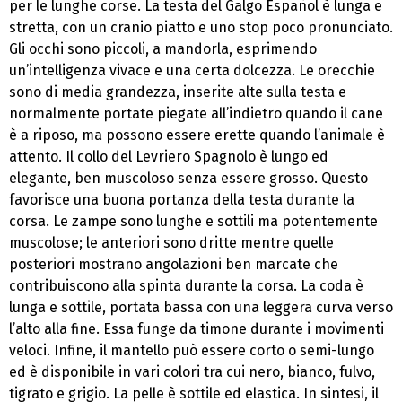
per le lunghe corse. La testa del Galgo Español è lunga e
stretta, con un cranio piatto e uno stop poco pronunciato.
Gli occhi sono piccoli, a mandorla, esprimendo
un’intelligenza vivace e una certa dolcezza. Le orecchie
sono di media grandezza, inserite alte sulla testa e
normalmente portate piegate all’indietro quando il cane
è a riposo, ma possono essere erette quando l’animale è
attento. Il collo del Levriero Spagnolo è lungo ed
elegante, ben muscoloso senza essere grosso. Questo
favorisce una buona portanza della testa durante la
corsa. Le zampe sono lunghe e sottili ma potentemente
muscolose; le anteriori sono dritte mentre quelle
posteriori mostrano angolazioni ben marcate che
contribuiscono alla spinta durante la corsa. La coda è
lunga e sottile, portata bassa con una leggera curva verso
l’alto alla fine. Essa funge da timone durante i movimenti
veloci. Infine, il mantello può essere corto o semi-lungo
ed è disponibile in vari colori tra cui nero, bianco, fulvo,
tigrato e grigio. La pelle è sottile ed elastica. In sintesi, il