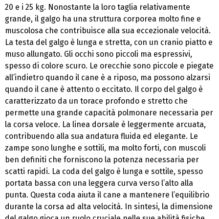
20 e i 25 kg. Nonostante la loro taglia relativamente
grande, il galgo ha una struttura corporea molto fine e
muscolosa che contribuisce alla sua eccezionale velocità.
La testa del galgo è lunga e stretta, con un cranio piatto e
muso allungato. Gli occhi sono piccoli ma espressivi,
spesso di colore scuro. Le orecchie sono piccole e piegate
all’indietro quando il cane è a riposo, ma possono alzarsi
quando il cane è attento o eccitato. Il corpo del galgo è
caratterizzato da un torace profondo e stretto che
permette una grande capacità polmonare necessaria per
la corsa veloce. La linea dorsale è leggermente arcuata,
contribuendo alla sua andatura fluida ed elegante. Le
zampe sono lunghe e sottili, ma molto forti, con muscoli
ben definiti che forniscono la potenza necessaria per
scatti rapidi. La coda del galgo è lunga e sottile, spesso
portata bassa con una leggera curva verso l’alto alla
punta. Questa coda aiuta il cane a mantenere l’equilibrio
durante la corsa ad alta velocità. In sintesi, la dimensione
del galgo gioca un ruolo cruciale nelle sue abilità fisiche.