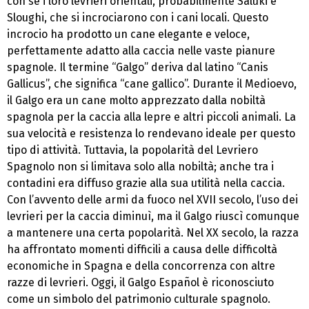
con sé i loro levrieri orientali, probabilmente Saluki e
Sloughi, che si incrociarono con i cani locali. Questo
incrocio ha prodotto un cane elegante e veloce,
perfettamente adatto alla caccia nelle vaste pianure
spagnole. Il termine “Galgo” deriva dal latino “Canis
Gallicus”, che significa “cane gallico”. Durante il Medioevo,
il Galgo era un cane molto apprezzato dalla nobiltà
spagnola per la caccia alla lepre e altri piccoli animali. La
sua velocità e resistenza lo rendevano ideale per questo
tipo di attività. Tuttavia, la popolarità del Levriero
Spagnolo non si limitava solo alla nobiltà; anche tra i
contadini era diffuso grazie alla sua utilità nella caccia.
Con l’avvento delle armi da fuoco nel XVII secolo, l’uso dei
levrieri per la caccia diminuì, ma il Galgo riuscì comunque
a mantenere una certa popolarità. Nel XX secolo, la razza
ha affrontato momenti difficili a causa delle difficoltà
economiche in Spagna e della concorrenza con altre
razze di levrieri. Oggi, il Galgo Español è riconosciuto
come un simbolo del patrimonio culturale spagnolo.