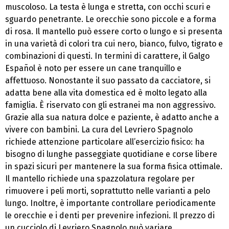
muscoloso. La testa è lunga e stretta, con occhi scuri e
sguardo penetrante. Le orecchie sono piccole e a forma
di rosa. Il mantello può essere corto o lungo e si presenta
in una varietà di colori tra cui nero, bianco, fulvo, tigrato e
combinazioni di questi. In termini di carattere, il Galgo
Español è noto per essere un cane tranquillo e
affettuoso. Nonostante il suo passato da cacciatore, si
adatta bene alla vita domestica ed è molto legato alla
famiglia. È riservato con gli estranei ma non aggressivo.
Grazie alla sua natura dolce e paziente, è adatto anche a
vivere con bambini. La cura del Levriero Spagnolo
richiede attenzione particolare all’esercizio fisico: ha
bisogno di lunghe passeggiate quotidiane e corse libere
in spazi sicuri per mantenere la sua forma fisica ottimale.
Il mantello richiede una spazzolatura regolare per
rimuovere i peli morti, soprattutto nelle varianti a pelo
lungo. Inoltre, è importante controllare periodicamente
le orecchie e i denti per prevenire infezioni. Il prezzo di
un cucciolo di Levriero Spagnolo può variare