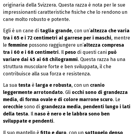
originaria della Svizzera. Questa razza è nota per le sue
impressionanti caratteristiche fisiche che lo rendono un
cane molto robusto e potente.
Egli è un cane di
taglia grande
, con un’
altezza che varia
tra i 65 e i 72 centimetri al garrese per i maschi
, mentre
le
femmine
possono raggiungere un’
altezza compresa
tra i 60 e i 68 centimetri
. Il
peso
di questi cani
può
variare dai 45 ai 68 chilogrammi
. Questa razza ha una
struttura muscolare forte e ben sviluppata, il che
contribuisce alla sua forza e resistenza.
La sua
testa
è
larga e robusta
, con un
cranio
leggermente arrotondato
. Gli
occhi sono di grandezza
media
,
di forma ovale e di colore marrone scuro
. Le
orecchie
sono di
grandezza media
,
pendenti lungo i lati
della testa
. Il
naso
è nero e le labbra sono ben
sviluppate e pendenti
.
Il suo mantello è
fitto e duro
, con un
sottopelo denso