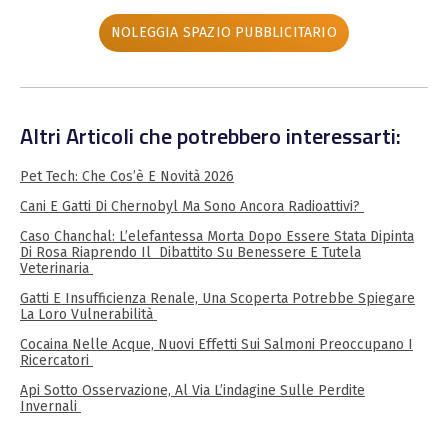
NOLEGGIA SPAZIO PUBBLICITARIO
Altri Articoli che potrebbero interessarti:
Pet Tech: Che Cos’è E Novità 2026
Cani E Gatti Di Chernobyl Ma Sono Ancora Radioattivi?
Caso Chanchal: L’elefantessa Morta Dopo Essere Stata Dipinta
Di Rosa Riaprendo Il Dibattito Su Benessere E Tutela
Veterinaria
Gatti E Insufficienza Renale, Una Scoperta Potrebbe Spiegare
La Loro Vulnerabilità
Cocaina Nelle Acque, Nuovi Effetti Sui Salmoni Preoccupano I
Ricercatori
Api Sotto Osservazione, Al Via L’indagine Sulle Perdite
Invernali