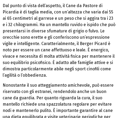
Dal punto di vista dell’aspetto, il Cane da Pastore di
Picardia è di taglia media, con un’altezza che varia dai 55
ai 65 centimetri al garrese e un peso che si aggira tra i 23
e i 32 chilogrammi. Ha un mantello ruvido e ispido che può
presentarsi in diverse sfumature di grigio o fulvo. Le
orecchie sono erette e gli conferiscono un’espressione
vigile e intelligente. Caratterialmente, il Berger Picard è
noto per essere un cane affettuoso e leale. È energico,
vivace e necessita di molta attività fisica per mantenere il
suo equilibrio psicofisico. È adatto alle famiglie attive e si
dimostra particolarmente abile negli sport cinofili come
l’agilità o l’obbedienza.
Nonostante il suo atteggiamento amichevole, può essere
riservato con gli estranei, rendendolo anche un buon
cane da guardia. Per quanto riguarda la cura, il suo
mantello richiede una spazzolatura regolare per evitare
nodi e mantenerlo pulito. È importante garantire al cane
una dieta equilibrata e visite veterinarie periodiche per