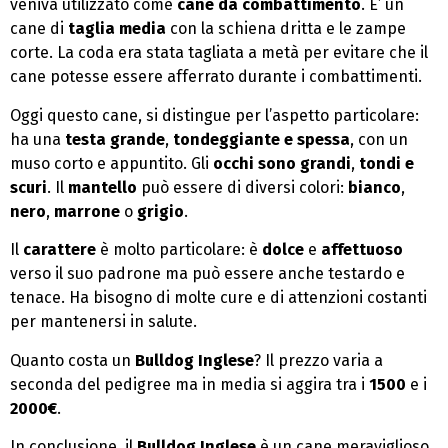
veniva utilizzato come
cane da combattimento
. E’ un
cane di
taglia media
con la schiena dritta e le zampe
corte. La coda era stata tagliata a metà per evitare che il
cane potesse essere afferrato durante i combattimenti.
Oggi questo cane, si distingue per l’aspetto particolare:
ha una
testa grande
,
tondeggiante e spessa
, con un
muso corto e appuntito. Gli
occhi sono grandi
,
tondi e
scuri
. Il
mantello
può essere di diversi colori:
bianco
,
nero
,
marrone
o
grigio
.
Il
carattere
è molto particolare: è
dolce
e
affettuoso
verso il suo padrone ma può essere anche testardo e
tenace. Ha bisogno di molte cure e di attenzioni costanti
per mantenersi in salute.
Quanto costa un
Bulldog Inglese
? Il prezzo varia a
seconda del pedigree ma in media si aggira tra i
1500
e i
2000€
.
In conclusione, il
Bulldog Inglese
è un cane meraviglioso