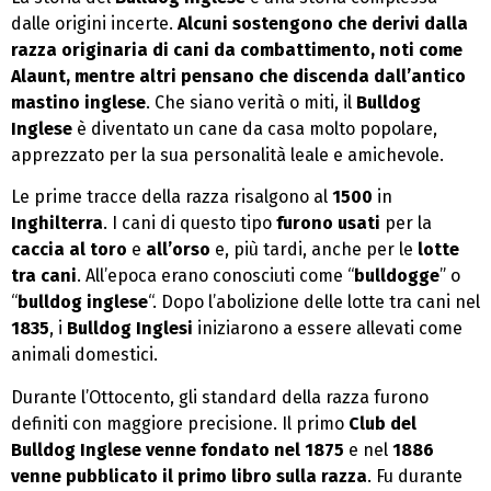
dalle origini incerte.
Alcuni sostengono che derivi dalla
razza originaria di cani da combattimento, noti come
Alaunt, mentre altri pensano che discenda dall’antico
mastino inglese
. Che siano verità o miti, il
Bulldog
Inglese
è diventato un cane da casa molto popolare,
apprezzato per la sua personalità leale e amichevole.
Le prime tracce della razza risalgono al
1500
in
Inghilterra
. I cani di questo tipo
furono usati
per la
caccia al toro
e
all’orso
e, più tardi, anche per le
lotte
tra cani
. All’epoca erano conosciuti come “
bulldogge
” o
“
bulldog inglese
“. Dopo l’abolizione delle lotte tra cani nel
1835
, i
Bulldog Inglesi
iniziarono a essere allevati come
animali domestici.
Durante l’Ottocento, gli standard della razza furono
definiti con maggiore precisione. Il primo
Club del
Bulldog Inglese venne fondato nel 1875
e nel
1886
venne pubblicato il primo libro sulla razza
. Fu durante