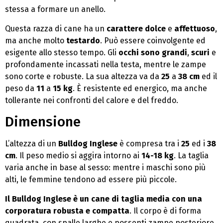
stessa a formare un anello.
Questa razza di cane ha un
carattere dolce
e
affettuoso
,
ma anche molto
testardo
. Può essere coinvolgente ed
esigente allo stesso tempo. Gli
occhi sono grandi
,
scuri
e
profondamente incassati nella testa, mentre le zampe
sono corte e robuste. La sua altezza va da
25
a
38 cm
ed il
peso da
11
a
15 kg
. È resistente ed energico, ma anche
tollerante nei confronti del calore e del freddo.
Dimensione
L’altezza di un
Bulldog Inglese
è compresa tra i
25
ed i
38
cm
. Il peso medio si aggira intorno ai
14-18 kg
. La taglia
varia anche in base al sesso: mentre i maschi sono più
alti, le femmine tendono ad essere più piccole.
Il Bulldog Inglese è un cane di taglia media con una
corporatura robusta e compatta
. Il corpo è di forma
quadrata, con spalle larghe e possenti zampe posteriore.