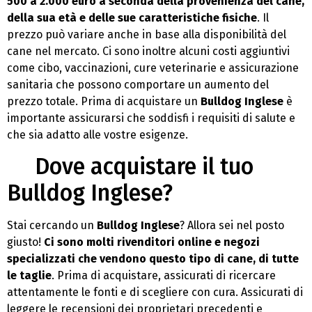
500 a 2.000 euro a seconda della provenienza del cane,
della sua età e delle sue caratteristiche fisiche
. Il
prezzo può variare anche in base alla disponibilità del
cane nel mercato. Ci sono inoltre alcuni costi aggiuntivi
come cibo, vaccinazioni, cure veterinarie e assicurazione
sanitaria che possono comportare un aumento del
prezzo totale. Prima di acquistare un
Bulldog Inglese
è
importante assicurarsi che soddisfi i requisiti di salute e
che sia adatto alle vostre esigenze.
Dove acquistare il tuo
Bulldog Inglese?
Stai cercando un
Bulldog Inglese
? Allora sei nel posto
giusto!
Ci sono molti rivenditori online e negozi
specializzati che vendono questo tipo di cane, di tutte
le taglie
. Prima di acquistare, assicurati di ricercare
attentamente le fonti e di scegliere con cura. Assicurati di
leggere le recensioni dei proprietari precedenti e