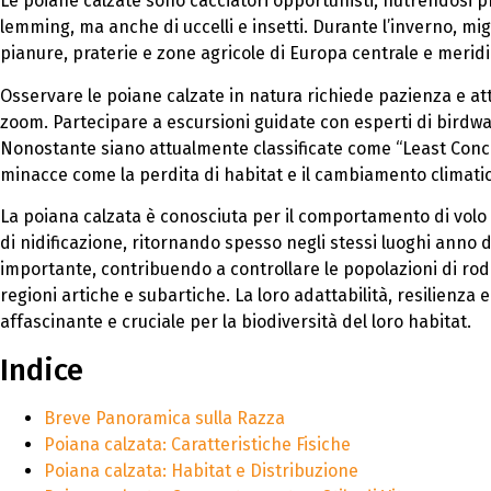
Le poiane calzate sono cacciatori opportunisti, nutrendosi p
lemming, ma anche di uccelli e insetti. Durante l’inverno, mi
pianure, praterie e zone agricole di Europa centrale e meridio
Osservare le poiane calzate in natura richiede pazienza e 
zoom. Partecipare a escursioni guidate con esperti di birdwa
Nonostante siano attualmente classificate come “Least Conc
minacce come la perdita di habitat e il cambiamento climatic
La poiana calzata è conosciuta per il comportamento di volo s
di nidificazione, ritornando spesso negli stessi luoghi anno
importante, contribuendo a controllare le popolazioni di rodi
regioni artiche e subartiche. La loro adattabilità, resilien
affascinante e cruciale per la biodiversità del loro habitat.
Indice
Breve Panoramica sulla Razza
Poiana calzata: Caratteristiche Fisiche
Poiana calzata: Habitat e Distribuzione