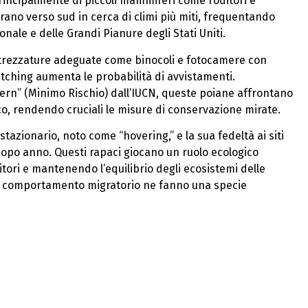
rincipalmente di piccoli mammiferi come roditori e
grano verso sud in cerca di climi più miti, frequentando
nale e delle Grandi Pianure degli Stati Uniti.
attrezzature adeguate come binocoli e fotocamere con
tching aumenta le probabilità di avvistamenti.
ern” (Minimo Rischio) dall’IUCN, queste poiane affrontano
o, rendendo cruciali le misure di conservazione mirate.
tazionario, noto come “hovering,” e la sua fedeltà ai siti
 dopo anno. Questi rapaci giocano un ruolo ecologico
tori e mantenendo l’equilibrio degli ecosistemi delle
za e comportamento migratorio ne fanno una specie