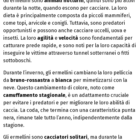
Gli ermellini sono
animali notturni
, quindi sono più attivi
durante la notte, quando escono per cacciare. La loro
dieta è principalmente composta da piccoli mammiferi,
come topi, arvicole e conigli. Tuttavia, sono predatori
opportunisti e possono anche cacciare uccelli, uova e
insetti. La loro
agilità
e
velocità
sono fondamentali per
catturare prede rapide, e sono noti per la loro capacità di
inseguire le vittime attraverso tunnel sotterranei o fitti
sottoboschi.
Durante l’inverno, gli ermellini cambiano la loro pelliccia
da
bruno-rossastra
a
bianca
per mimetizzarsi con la
neve. Questo cambiamento di colore, noto come
camuffamento stagionale
, è un adattamento cruciale
per evitare i predatori e per migliorare le loro abilità di
caccia. La coda, che termina con una caratteristica punta
nera, rimane tale tutto l’anno, indipendentemente dalla
stagione.
Gli ermellini sono
cacciatori solitari
, ma durante la