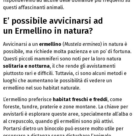
risponderemo ad alcune delle domande più frequenti su
questi affascinanti animali.
E’ possibile avvicinarsi ad
un Ermellino in natura?
Avvicinarsi a un
ermellino
(
Mustela erminea
) in natura è
possibile, ma richiede molta pazienza e un po’ di fortuna.
Questi piccoli mammiferi sono noti per la loro natura
solitaria e notturna
, il che rende gli avvistamenti
piuttosto rari e difficili. Tuttavia, ci sono alcuni metodi e
luoghi che aumentano le possibilità di vedere un
ermellino nel suo habitat naturale.
L’ermellino preferisce
habitat freschi e freddi
, come
foreste, tundre, praterie e zone montane. La chiave per
avvistarli è esplorare queste aree, specialmente all’alba o
al crepuscolo, quando gli ermellini sono più attivi.
Portarsi dietro un binocolo può essere molto utile per
osservare a distanza senza disturbare l’animale.