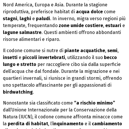
Nord America, Europa e Asia. Durante la stagione
riproduttiva, preferisce habitat di
acqua dolce
come
stagni
,
laghi
e
paludi
. In inverno, migra verso regioni più
temperate, frequentando
zone umide costiere
,
estuari
e
lagune salmastre
. Questi ambienti offrono abbondanti
risorse alimentari e riparo.
Il codone comune si nutre di
piante acquatiche
,
semi
,
insetti
e
piccoli invertebrati
, utilizzando il suo
becco
lungo e stretto
per raccogliere cibo sia dalla superficie
dell’acqua che dal fondale. Durante la migrazione e nei
quartieri invernali, si riunisce in grandi stormi, offrendo
uno spettacolo affascinante per gli appassionati di
birdwatching
.
Nonostante sia classificato come
“a rischio minimo”
dall’Unione Internazionale per la Conservazione della
Natura (IUCN), il codone comune affronta minacce come
la
perdita di habitat
, l’
inquinamento
e il
cambiamento