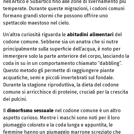
nell’Artico e Subartico fino alle zone di svernamento più
temperate. Durante queste migrazioni, i codoni comuni
formano grandi stormi che possono offrire uno
spettacolo maestoso nel cielo.
Un’altra curiosità riguarda le
abitudini alimentari
del
codone comune. Sebbene sia un anatra che si nutre
principalmente sulla superficie dell’acqua, è noto per
immergere solo la parte anteriore del corpo, lasciando la
coda in su in un comportamento chiamato “dabbling”.
Questo metodo gli permette di raggiungere piante
acquatiche, semi e piccoli invertebrati sul fondale.
Durante la stagione riproduttiva, la dieta del codone
comune si arricchisce di proteine, cruciali per la crescita
dei pulcini.
Il
dimorfismo sessuale
nel codone comune è un altro
aspetto curioso. Mentre i maschi sono noti per il loro
piumaggio colorato e la coda lunga e appuntita, le
femmine hanno un piumaggio marrone screziato che