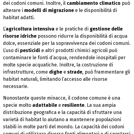
dei codoni comuni. Inoltre, il
cambiamento climatico
può
alterare i
modelli di migrazione
e le disponibilità di
habitat adatti.
L’
agricoltura intensiva
e le pratiche di
gestione delle
risorse idriche
possono ridurre la disponibilità di acqua
dolce, essenziale per la sopravvivenza dei codoni comuni.
L’uso di
pesticidi
e altri prodotti chimici agricoli può
contaminare le fonti d’acqua, rendendole inospitali per
molte specie acquatiche. Inoltre, la costruzione di
infrastrutture, come
dighe
e
strade
, può frammentare gli
habitat naturali, limitando l’accesso alle risorse
necessarie.
Nonostante queste minacce, il codone comune è una
specie molto
adattabile
e
resiliente
. La sua ampia
distribuzione geografica e la capacità di sfruttare una
varietà di habitat lo aiutano a mantenere popolazioni
stabili in molte parti del mondo. La capacità dei codoni
comuni di utilizzare diverse fonti alimentari e di spostarsi