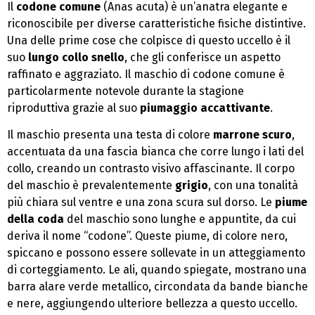
Il
codone comune
(Anas acuta) è un’anatra elegante e
riconoscibile per diverse caratteristiche fisiche distintive.
Una delle prime cose che colpisce di questo uccello è il
suo
lungo collo snello
, che gli conferisce un aspetto
raffinato e aggraziato. Il maschio di codone comune è
particolarmente notevole durante la stagione
riproduttiva grazie al suo
piumaggio accattivante
.
Il maschio presenta una testa di colore
marrone scuro
,
accentuata da una fascia bianca che corre lungo i lati del
collo, creando un contrasto visivo affascinante. Il corpo
del maschio è prevalentemente
grigio
, con una tonalità
più chiara sul ventre e una zona scura sul dorso. Le
piume
della coda
del maschio sono lunghe e appuntite, da cui
deriva il nome “codone”. Queste piume, di colore nero,
spiccano e possono essere sollevate in un atteggiamento
di corteggiamento. Le ali, quando spiegate, mostrano una
barra alare verde metallico, circondata da bande bianche
e nere, aggiungendo ulteriore bellezza a questo uccello.