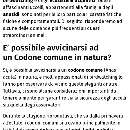
birdwatching
e degli
ecosistemi acquatici
. Questi
affascinanti uccelli, appartenenti alla famiglia degli
anatidi
, sono noti per le loro particolari caratteristiche
fisiche e comportamentali. Di seguito, risponderemo ad
alcune delle domande più frequenti su questi
straordinari animali.
E’ possibile avvicinarsi ad
un Codone comune in natura?
Sì, è possibile avvicinarsi a un
codone comune
(Anas
acuta) in natura, e molti appassionati di birdwatching lo
fanno per osservare da vicino queste eleganti anatre.
Tuttavia, ci sono alcune considerazioni importanti da
tenere a mente per garantire sia la sicurezza degli uccelli
sia quella degli osservatori.
Durante la stagione riproduttiva, che va dalla primavera
all’estate, i codoni comuni si trovano principalmente in
habitat di
acqua dolce
come
stagni
,
laghi
,
paludi
e