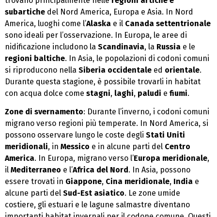
trovano principalmente nelle
regioni artiche e
subartiche
del Nord America, Europa e Asia. In Nord
America, luoghi come l’
Alaska
e il
Canada settentrionale
sono ideali per l’osservazione. In Europa, le aree di
nidificazione includono la
Scandinavia
, la
Russia
e le
regioni baltiche
. In Asia, le popolazioni di codoni comuni
si riproducono nella
Siberia occidentale
ed
orientale
.
Durante questa stagione, è possibile trovarli in habitat
con acqua dolce come
stagni
,
laghi
,
paludi
e
fiumi
.
Zone di svernamento
: Durante l’inverno, i codoni comuni
migrano verso regioni più temperate. In Nord America, si
possono osservare lungo le coste degli
Stati Uniti
meridionali
, in
Messico
e in alcune parti del
Centro
America
. In Europa, migrano verso l’
Europa meridionale
,
il
Mediterraneo
e l’
Africa del Nord
. In Asia, possono
essere trovati in
Giappone
,
Cina meridionale
,
India
e
alcune parti del
Sud-Est asiatico
. Le zone umide
costiere, gli estuari e le lagune salmastre diventano
importanti habitat invernali per il codone comune. Questi