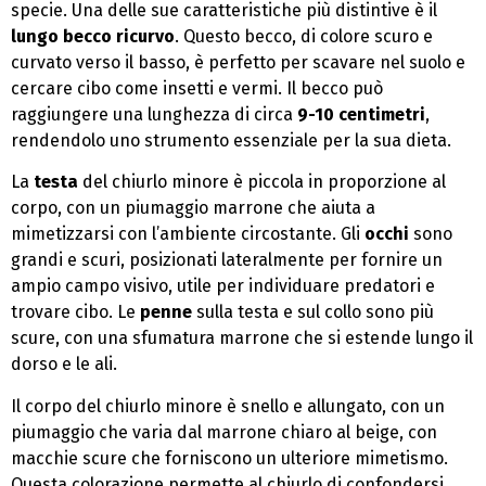
specie. Una delle sue caratteristiche più distintive è il
lungo becco ricurvo
. Questo becco, di colore scuro e
curvato verso il basso, è perfetto per scavare nel suolo e
cercare cibo come insetti e vermi. Il becco può
raggiungere una lunghezza di circa
9-10 centimetri
,
rendendolo uno strumento essenziale per la sua dieta.
La
testa
del chiurlo minore è piccola in proporzione al
corpo, con un piumaggio marrone che aiuta a
mimetizzarsi con l’ambiente circostante. Gli
occhi
sono
grandi e scuri, posizionati lateralmente per fornire un
ampio campo visivo, utile per individuare predatori e
trovare cibo. Le
penne
sulla testa e sul collo sono più
scure, con una sfumatura marrone che si estende lungo il
dorso e le ali.
Il corpo del chiurlo minore è snello e allungato, con un
piumaggio che varia dal marrone chiaro al beige, con
macchie scure che forniscono un ulteriore mimetismo.
Questa colorazione permette al chiurlo di confondersi