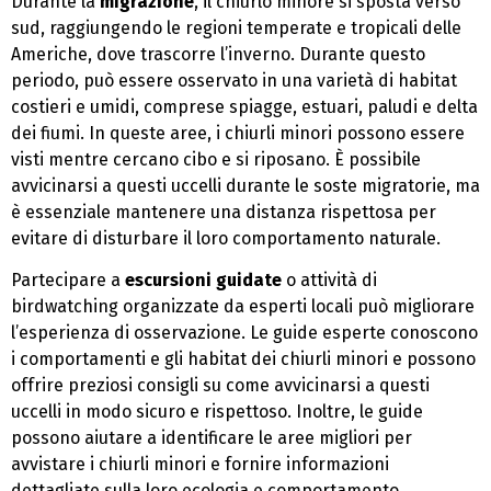
Durante la
migrazione
, il chiurlo minore si sposta verso
sud, raggiungendo le regioni temperate e tropicali delle
Americhe, dove trascorre l’inverno. Durante questo
periodo, può essere osservato in una varietà di habitat
costieri e umidi, comprese spiagge, estuari, paludi e delta
dei fiumi. In queste aree, i chiurli minori possono essere
visti mentre cercano cibo e si riposano. È possibile
avvicinarsi a questi uccelli durante le soste migratorie, ma
è essenziale mantenere una distanza rispettosa per
evitare di disturbare il loro comportamento naturale.
Partecipare a
escursioni guidate
o attività di
birdwatching organizzate da esperti locali può migliorare
l’esperienza di osservazione. Le guide esperte conoscono
i comportamenti e gli habitat dei chiurli minori e possono
offrire preziosi consigli su come avvicinarsi a questi
uccelli in modo sicuro e rispettoso. Inoltre, le guide
possono aiutare a identificare le aree migliori per
avvistare i chiurli minori e fornire informazioni
dettagliate sulla loro ecologia e comportamento.