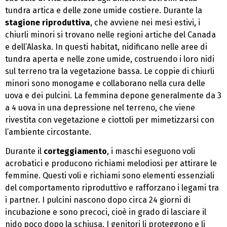
tundra artica e delle zone umide costiere. Durante la
stagione riproduttiva
, che avviene nei mesi estivi, i
chiurli minori si trovano nelle regioni artiche del Canada
e dell’Alaska. In questi habitat, nidificano nelle aree di
tundra aperta e nelle zone umide, costruendo i loro nidi
sul terreno tra la vegetazione bassa. Le coppie di chiurli
minori sono monogame e collaborano nella cura delle
uova e dei pulcini. La femmina depone generalmente da 3
a 4 uova in una depressione nel terreno, che viene
rivestita con vegetazione e ciottoli per mimetizzarsi con
l’ambiente circostante.
Durante il
corteggiamento
, i maschi eseguono voli
acrobatici e producono richiami melodiosi per attirare le
femmine. Questi voli e richiami sono elementi essenziali
del comportamento riproduttivo e rafforzano i legami tra
i partner. I pulcini nascono dopo circa 24 giorni di
incubazione e sono precoci, cioè in grado di lasciare il
nido poco dopo la schiusa. I genitori li proteggono e li