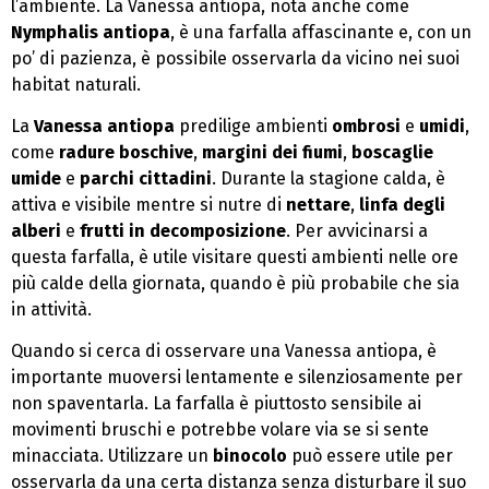
l’ambiente. La Vanessa antiopa, nota anche come
Nymphalis antiopa
, è una farfalla affascinante e, con un
po’ di pazienza, è possibile osservarla da vicino nei suoi
habitat naturali.
La
Vanessa antiopa
predilige ambienti
ombrosi
e
umidi
,
come
radure boschive
,
margini dei fiumi
,
boscaglie
umide
e
parchi cittadini
. Durante la stagione calda, è
attiva e visibile mentre si nutre di
nettare
,
linfa degli
alberi
e
frutti in decomposizione
. Per avvicinarsi a
questa farfalla, è utile visitare questi ambienti nelle ore
più calde della giornata, quando è più probabile che sia
in attività.
Quando si cerca di osservare una Vanessa antiopa, è
importante muoversi lentamente e silenziosamente per
non spaventarla. La farfalla è piuttosto sensibile ai
movimenti bruschi e potrebbe volare via se si sente
minacciata. Utilizzare un
binocolo
può essere utile per
osservarla da una certa distanza senza disturbare il suo