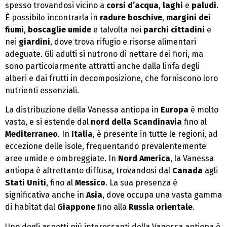
spesso trovandosi vicino a
corsi d’acqua
,
laghi
e
paludi
.
È possibile incontrarla in
radure boschive
,
margini dei
fiumi
,
boscaglie umide
e talvolta nei
parchi cittadini
e
nei
giardini
, dove trova rifugio e risorse alimentari
adeguate. Gli adulti si nutrono di nettare dei fiori, ma
sono particolarmente attratti anche dalla linfa degli
alberi e dai frutti in decomposizione, che forniscono loro
nutrienti essenziali.
La distribuzione della Vanessa antiopa in
Europa
è molto
vasta, e si estende dal
nord della Scandinavia
fino al
Mediterraneo
. In
Italia
, è presente in tutte le regioni, ad
eccezione delle isole, frequentando prevalentemente
aree umide e ombreggiate. In
Nord America
, la Vanessa
antiopa è altrettanto diffusa, trovandosi dal
Canada
agli
Stati Uniti
, fino al
Messico
. La sua presenza è
significativa anche in
Asia
, dove occupa una vasta gamma
di habitat dal
Giappone
fino alla
Russia orientale
.
Uno degli aspetti più interessanti della Vanessa antiopa è