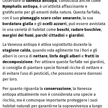
Osservare la
Vanessa antiopa
, conosciuta anche come
Nymphalis antiopa
, è un’attività affascinante e
gratificante per gli amanti della natura. Questa farfalla,
con il suo
piumaggio scuro color amaranto
, la sua
bordatura gialla
e gli
ocelli azzurri
, può essere avvistata
in una varietà di habitat come
boschi
,
radure boschive
,
margini dei fiumi
,
parchi cittadini
e
giardini
.
La Vanessa antiopa è attiva soprattutto durante la
stagione calda
, quando vola agilmente tra i fiori e gli
alberi in cerca di
nettare
,
linfa degli alberi
e
frutti in
decomposizione
. Per attirare queste farfalle nei giardini,
si consiglia di piantare specie floreali ricche di nettare e
di evitare l’uso di pesticidi, che possono essere dannosi
per loro.
Per quanto riguarda la
conservazione
, la Vanessa
antiopa attualmente non è considerata una specie a
rischio, ma è comunque importante proteggere i suoi
habitat naturali per garantirne la sopravvivenza a lungo