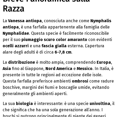
Razza
La
Vanessa antiopa
, conosciuta anche come
Nymphalis
antiopa
, è una farfalla appartenente alla famiglia delle
Nymphalidae
. Questa specie è facilmente riconoscibile
per il suo
piumaggio scuro color amaranto
con evidenti
ocelli azzurri
e una
fascia gialla
esterna. L’apertura
alare degli adulti è di circa
6-7,8 cm
.
La
distribuzione
è molto ampia, comprendendo
Europa
,
Asia
fino al Giappone,
Nord America
e
Messico
. In Italia, è
presente in tutte le regioni ad eccezione delle isole.
Questa farfalla preferisce ambienti
ombrosi
come radure
boschive, margini dei fiumi e boscaglie umide, evitando
generalmente gli ambienti aperti.
La sua
biologia
è interessante: è una specie
univoltina
, il
che significa che ha una sola generazione all’anno. I
bruchi si nutrono principalmente di piante dei generi