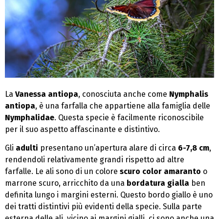
La
Vanessa antiopa
, conosciuta anche come
Nymphalis
antiopa
, è una farfalla che appartiene alla famiglia delle
Nymphalidae
. Questa specie è facilmente riconoscibile
per il suo aspetto affascinante e distintivo.
Gli
adulti
presentano un’apertura alare di circa
6-7,8 cm
,
rendendoli relativamente grandi rispetto ad altre
farfalle. Le ali sono di un colore
scuro color amaranto
o
marrone scuro, arricchito da una
bordatura gialla
ben
definita lungo i margini esterni. Questo bordo giallo è uno
dei tratti distintivi più evidenti della specie. Sulla parte
esterna delle ali, vicino ai margini gialli, ci sono anche una