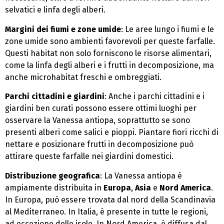
selvatici e linfa degli alberi.
Margini dei fiumi e zone umide
: Le aree lungo i fiumi e le
zone umide sono ambienti favorevoli per queste farfalle.
Questi habitat non solo forniscono le risorse alimentari,
come la linfa degli alberi e i frutti in decomposizione, ma
anche microhabitat freschi e ombreggiati.
Parchi cittadini e giardini
: Anche i parchi cittadini e i
giardini ben curati possono essere ottimi luoghi per
osservare la Vanessa antiopa, soprattutto se sono
presenti alberi come salici e pioppi. Piantare fiori ricchi di
nettare e posizionare frutti in decomposizione può
attirare queste farfalle nei giardini domestici.
Distribuzione geografica
: La Vanessa antiopa è
ampiamente distribuita in
Europa
,
Asia
e
Nord America
.
In Europa, può essere trovata dal nord della Scandinavia
al Mediterraneo. In Italia, è presente in tutte le regioni,
ad eccezione delle isole. In Nord America, è diffusa dal