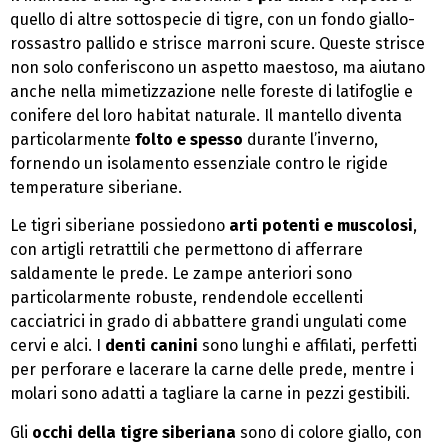
quello di altre sottospecie di tigre, con un fondo giallo-
rossastro pallido e strisce marroni scure. Queste strisce
non solo conferiscono un aspetto maestoso, ma aiutano
anche nella mimetizzazione nelle foreste di latifoglie e
conifere del loro habitat naturale. Il mantello diventa
particolarmente
folto e spesso
durante l’inverno,
fornendo un isolamento essenziale contro le rigide
temperature siberiane.
Le tigri siberiane possiedono
arti potenti e muscolosi
,
con artigli retrattili che permettono di afferrare
saldamente le prede. Le zampe anteriori sono
particolarmente robuste, rendendole eccellenti
cacciatrici in grado di abbattere grandi ungulati come
cervi e alci. I
denti canini
sono lunghi e affilati, perfetti
per perforare e lacerare la carne delle prede, mentre i
molari sono adatti a tagliare la carne in pezzi gestibili.
Gli
occhi della tigre siberiana
sono di colore giallo, con