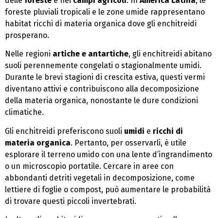
delle
foreste
e nei
campi agricoli
. In
America Latina
, le
foreste pluviali tropicali e le zone umide rappresentano
habitat ricchi di materia organica dove gli enchitreidi
prosperano.
Nelle regioni
artiche e antartiche
, gli enchitreidi abitano
suoli perennemente congelati o stagionalmente umidi.
Durante le brevi stagioni di crescita estiva, questi vermi
diventano attivi e contribuiscono alla decomposizione
della materia organica, nonostante le dure condizioni
climatiche.
Gli enchitreidi preferiscono suoli
umidi
e
ricchi di
materia organica
. Pertanto, per osservarli, è utile
esplorare il terreno umido con una lente d’ingrandimento
o un microscopio portatile. Cercare in aree con
abbondanti detriti vegetali in decomposizione, come
lettiere di foglie o compost, può aumentare le probabilità
di trovare questi piccoli invertebrati.