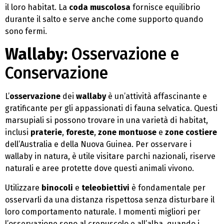
il loro habitat. La
coda muscolosa
fornisce equilibrio
durante il salto e serve anche come supporto quando
sono fermi.
Wallaby:
Osservazione e
Conservazione
L’
osservazione
dei
wallaby
è un’attività affascinante e
gratificante per gli appassionati di fauna selvatica. Questi
marsupiali si possono trovare in una varietà di habitat,
inclusi
praterie
,
foreste
,
zone montuose
e
zone costiere
dell’Australia e della Nuova Guinea. Per osservare i
wallaby in natura, è utile visitare parchi nazionali, riserve
naturali e aree protette dove questi animali vivono.
Utilizzare
binocoli
e
teleobiettivi
è fondamentale per
osservarli da una distanza rispettosa senza disturbare il
loro comportamento naturale. I momenti migliori per
l’osservazione sono al crepuscolo e all’alba, quando i