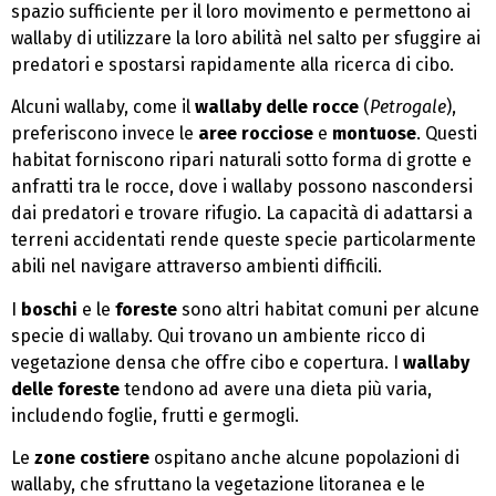
spazio sufficiente per il loro movimento e permettono ai
wallaby di utilizzare la loro abilità nel salto per sfuggire ai
predatori e spostarsi rapidamente alla ricerca di cibo.
Alcuni wallaby, come il
wallaby delle rocce
(
Petrogale
),
preferiscono invece le
aree rocciose
e
montuose
. Questi
habitat forniscono ripari naturali sotto forma di grotte e
anfratti tra le rocce, dove i wallaby possono nascondersi
dai predatori e trovare rifugio. La capacità di adattarsi a
terreni accidentati rende queste specie particolarmente
abili nel navigare attraverso ambienti difficili.
I
boschi
e le
foreste
sono altri habitat comuni per alcune
specie di wallaby. Qui trovano un ambiente ricco di
vegetazione densa che offre cibo e copertura. I
wallaby
delle foreste
tendono ad avere una dieta più varia,
includendo foglie, frutti e germogli.
Le
zone costiere
ospitano anche alcune popolazioni di
wallaby, che sfruttano la vegetazione litoranea e le