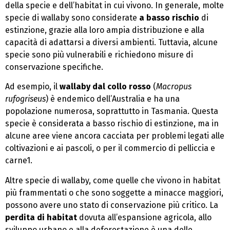
della specie e dell’habitat in cui vivono. In generale, molte
specie di wallaby sono considerate
a basso rischio
di
estinzione, grazie alla loro ampia distribuzione e alla
capacità di adattarsi a diversi ambienti. Tuttavia, alcune
specie sono più vulnerabili e richiedono misure di
conservazione specifiche.
Ad esempio, il
wallaby dal collo rosso
(
Macropus
rufogriseus
) è endemico dell’Australia e ha una
popolazione numerosa, soprattutto in Tasmania. Questa
specie è considerata a basso rischio di estinzione, ma in
alcune aree viene ancora cacciata per problemi legati alle
coltivazioni e ai pascoli, o per il commercio di pelliccia e
carne1.
Altre specie di wallaby, come quelle che vivono in habitat
più frammentati o che sono soggette a minacce maggiori,
possono avere uno stato di conservazione più critico. La
perdita di habitat
dovuta all’espansione agricola, allo
sviluppo urbano e alla deforestazione è una delle