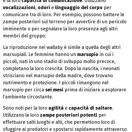
è la loro
capacità di comunicazione
. Utilizzano
vocalizzazioni
,
odori
e
linguaggio del corpo
per
comunicare tra di loro. Per esempio, possono battere le
zampe posteriori sul terreno per avvertire di un pericolo
imminente o per segnalare la loro presenza agli altri
membri del gruppo.
La riproduzione nei wallaby è simile a quella degli altri
marsupiali. Le femmine hanno un
marsupio
in cui i
piccoli, nati in uno stadio di sviluppo molto precoce,
completano la loro crescita. Dopo la nascita, i neonati
strisciano nel marsupio della madre, dove trovano
nutrimento e protezione. I piccoli rimangono nel
marsupio per circa
sei mesi
prima di iniziare a esplorare
l’ambiente circostante.
Sono noti per la loro
agilità
e
capacità di saltare
.
Utilizzano le loro
zampe posteriori potenti
per
effettuare salti lunghi e alti, che permettono loro di
sfuggire ai predatori e spostarsi rapidamente attraverso