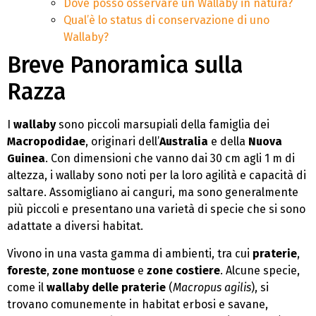
Dove posso osservare un Wallaby in natura?
Qual’è lo status di conservazione di uno
Wallaby?
Breve Panoramica sulla
Razza
I
wallaby
sono piccoli marsupiali della famiglia dei
Macropodidae
, originari dell’
Australia
e della
Nuova
Guinea
. Con dimensioni che vanno dai 30 cm agli 1 m di
altezza, i wallaby sono noti per la loro agilità e capacità di
saltare. Assomigliano ai canguri, ma sono generalmente
più piccoli e presentano una varietà di specie che si sono
adattate a diversi habitat.
Vivono in una vasta gamma di ambienti, tra cui
praterie
,
foreste
,
zone montuose
e
zone costiere
. Alcune specie,
come il
wallaby delle praterie
(
Macropus agilis
), si
trovano comunemente in habitat erbosi e savane,