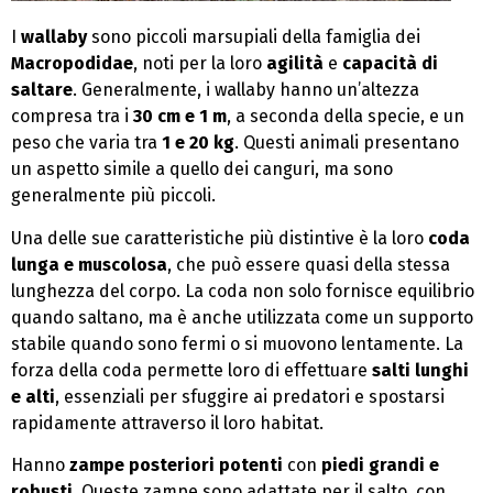
I
wallaby
sono piccoli marsupiali della famiglia dei
Macropodidae
, noti per la loro
agilità
e
capacità di
saltare
. Generalmente, i wallaby hanno un’altezza
compresa tra i
30 cm e 1 m
, a seconda della specie, e un
peso che varia tra
1 e 20 kg
. Questi animali presentano
un aspetto simile a quello dei canguri, ma sono
generalmente più piccoli.
Una delle sue caratteristiche più distintive è la loro
coda
lunga e muscolosa
, che può essere quasi della stessa
lunghezza del corpo. La coda non solo fornisce equilibrio
quando saltano, ma è anche utilizzata come un supporto
stabile quando sono fermi o si muovono lentamente. La
forza della coda permette loro di effettuare
salti lunghi
e alti
, essenziali per sfuggire ai predatori e spostarsi
rapidamente attraverso il loro habitat.
Hanno
zampe posteriori potenti
con
piedi grandi e
robusti
. Queste zampe sono adattate per il salto, con