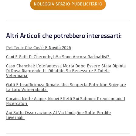
NOLEGGIA SPAZIO PUBBLICITARIO
Altri Articoli che potrebbero interessarti:
Pet Tech: Che Cos’è E Novità 2026
Cani E Gatti Di Chernobyl Ma Sono Ancora Radioattivi?
Caso Chanchal: L’elefantessa Morta Dopo Essere Stata Dipinta
Di Rosa Riaprendo Il Dibattito Su Benessere E Tutela
Veterinaria
Gatti E Insufficienza Renale, Una Scoperta Potrebbe Spiegare
La Loro Vulnerabilità
Cocaina Nelle Acque, Nuovi Effetti Sui Salmoni Preoccupano I
Ricercatori
Api Sotto Osservazione, Al Via L’indagine Sulle Perdite
Invernali