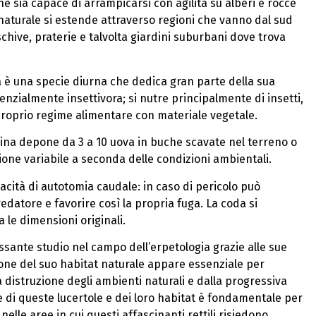
e sia capace di arrampicarsi con agilità su alberi e rocce
at naturale si estende attraverso regioni che vanno dal sud
schive, praterie e talvolta giardini suburbani dove trova
la è una specie diurna che dedica gran parte della sua
enzialmente insettivora; si nutre principalmente di insetti,
 proprio regime alimentare con materiale vegetale.
mina depone da 3 a 10 uova in buche scavate nel terreno o
one variabile a seconda delle condizioni ambientali.
pacità di autotomia caudale: in caso di pericolo può
edatore e favorire così la propria fuga. La coda si
le dimensioni originali.
ressante studio nel campo dell’erpetologia grazie alle sue
zione del suo habitat naturale appare essenziale per
a distruzione degli ambienti naturali e dalla progressiva
e di queste lucertole e dei loro habitat è fondamentale per
elle aree in cui questi affascinanti rettili risiedono.