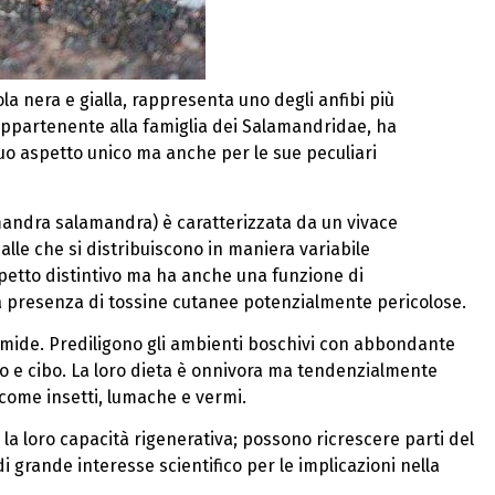
la nera e gialla, rappresenta uno degli anfibi più
 appartenente alla famiglia dei Salamandridae, ha
 suo aspetto unico ma anche per le sue peculiari
andra salamandra) è caratterizzata da un vivace
ialle che si distribuiscono in maniera variabile
spetto distintivo ma ha anche una funzione di
a presenza di tossine cutanee potenzialmente pericolose.
ide. Prediligono gli ambienti boschivi con abbondante
io e cibo. La loro dieta è onnivora ma tendenzialmente
 come insetti, lumache e vermi.
 la loro capacità rigenerativa; possono ricrescere parti del
grande interesse scientifico per le implicazioni nella