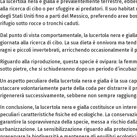
La lucertola nera e gialla è prevalentemente terrestre, ebben
alla ricerca di cibo o per sfuggire ai predatori. Il suo habit
degli Stati Uniti fino a parti del Messico, preferendo aree bo
rifugio sotto rocce o tronchi caduti.
Dal punto di vista comportamentale, la lucertola nera e gial
giornata alla ricerca di cibo. La sua dieta è onnivora ma tend
ragni e piccoli invertebrati, arricchendo occasionalmente il
Riguardo alla riproduzione, questa specie è ovipara: la fem
sotto pietre, che si schiuderanno dopo un periodo d’incubazi
Un aspetto peculiare della lucertola nera e gialla è la sua ca
staccare volontariamente parte della coda per distrarre il pr
rigenererà successivamente, sebbene non sempre raggiunga 
In conclusione, la lucertola nera e gialla costituisce un inte
peculiari caratteristiche fisiche ed ecologiche. La conserva
garantire la sopravvivenza della specie, messa a rischio dall
urbanizzazione. La sensibilizzazione riguardo alla protezion
preservare la biodiversità e mantenere gli equilibri ecologici n