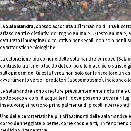
La
Salamandra
, spesso associata all’immagine di una lucerto
affascinanti e distintivi del regno animale. Questo animale,
catturato l’immaginario collettivo per secoli, non solo per il
caratteristiche biologiche.
La colorazione più comune delle salamandre europee (Salam
contrasto tra il nero lucido del corpo e le macchie o strisce g
sull’epidermide. Questa livrea non solo conferisce loro un a
avvertimento verso i predatori (aposematismo), indicando l
Le salamandre sono creature prevalentemente notturne e um
sottobosco e corsi d’acqua lenti, dove possono trovare rifug
insettivora; si nutrono principalmente di piccoli invertebrati
Una delle caratteristiche più affascinanti delle salamandre è
corpo danneggiate o perse, come coda e arti, un fenomeno di 
medicina rigenerativa.