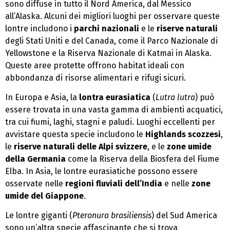
sono diffuse in tutto il Nord America, dal Messico
all’Alaska. Alcuni dei migliori luoghi per osservare queste
lontre includono i
parchi nazionali
e le
riserve naturali
degli Stati Uniti e del Canada, come il Parco Nazionale di
Yellowstone e la Riserva Nazionale di Katmai in Alaska.
Queste aree protette offrono habitat ideali con
abbondanza di risorse alimentari e rifugi sicuri.
In Europa e Asia, la
lontra eurasiatica
(
Lutra lutra
) può
essere trovata in una vasta gamma di ambienti acquatici,
tra cui fiumi, laghi, stagni e paludi. Luoghi eccellenti per
avvistare questa specie includono le
Highlands scozzesi
,
le
riserve naturali delle Alpi svizzere
, e le
zone umide
della Germania
come la Riserva della Biosfera del Fiume
Elba. In Asia, le lontre eurasiatiche possono essere
osservate nelle
regioni fluviali dell’India
e nelle
zone
umide del Giappone
.
Le lontre giganti (
Pteronura brasiliensis
) del Sud America
sono un’altra specie affascinante che si trova