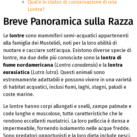
Qual’è lo status di conservazione di una
Lontra?
Breve Panoramica sulla Razza
Le
lontre
sono mammiferi semi-acquatici appartenenti
alla famiglia dei Mustelidi, noti per la loro abilità di
nuotare e cacciare sott’acqua. Esistono diverse specie di
lontre, ma due delle più conosciute sono la
lontra di
fiume nordamericana
(
Lontra canadensis
) e la
lontra
eurasiatica
(
Lutra lutra
). Questi animali sono
estremamente adattabili e possono vivere in una varietà
di habitat acquatici, inclusi fiumi, laghi, stagni, paludi e
coste marine.
Le lontre hanno corpi allungati e snelli, zampe palmate e
code lunghe e muscolose, tutte caratteristiche che le
rendono eccellenti nuotatrici. La loro pelliccia è densa e
impermeabile, fornendo isolamento nelle acque fredde.
Sono predatori opportunisti e la loro dieta include pesci,