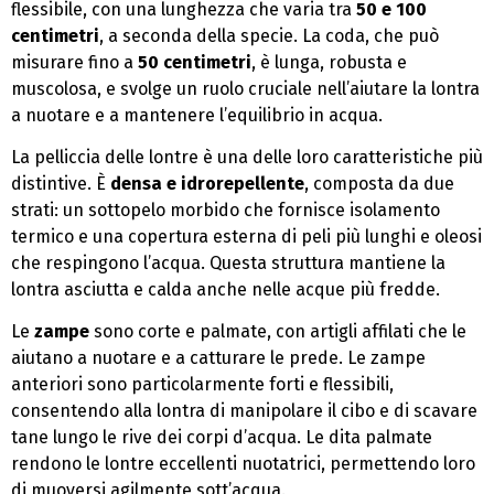
flessibile, con una lunghezza che varia tra
50 e 100
centimetri
, a seconda della specie. La coda, che può
misurare fino a
50 centimetri
, è lunga, robusta e
muscolosa, e svolge un ruolo cruciale nell’aiutare la lontra
a nuotare e a mantenere l’equilibrio in acqua.
La pelliccia delle lontre è una delle loro caratteristiche più
distintive. È
densa e idrorepellente
, composta da due
strati: un sottopelo morbido che fornisce isolamento
termico e una copertura esterna di peli più lunghi e oleosi
che respingono l’acqua. Questa struttura mantiene la
lontra asciutta e calda anche nelle acque più fredde.
Le
zampe
sono corte e palmate, con artigli affilati che le
aiutano a nuotare e a catturare le prede. Le zampe
anteriori sono particolarmente forti e flessibili,
consentendo alla lontra di manipolare il cibo e di scavare
tane lungo le rive dei corpi d’acqua. Le dita palmate
rendono le lontre eccellenti nuotatrici, permettendo loro
di muoversi agilmente sott’acqua.