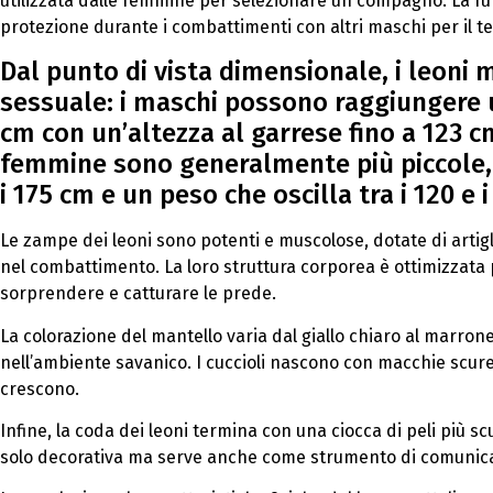
utilizzata dalle femmine per selezionare un compagno. La fun
protezione durante i combattimenti con altri maschi per il te
Dal punto di vista dimensionale, i leon
sessuale: i maschi possono raggiungere 
cm con un’altezza al garrese fino a 123 cm
femmine sono generalmente più piccole, 
i 175 cm e un peso che oscilla tra i 120 e i
Le zampe dei leoni sono potenti e muscolose, dotate di artigli
nel combattimento. La loro struttura corporea è ottimizzata p
sorprendere e catturare le prede.
La colorazione del mantello varia dal giallo chiaro al marro
nell’ambiente savanico. I cuccioli nascono con macchie sc
crescono.
Infine, la coda dei leoni termina con una ciocca di peli più 
solo decorativa ma serve anche come strumento di comunicazio