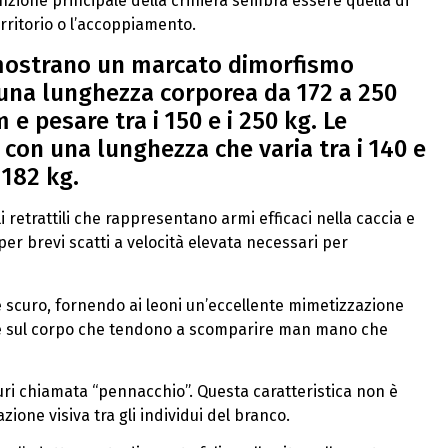
zione principale della criniera sembra essere quella di
rritorio o l’accoppiamento.
i mostrano un marcato dimorfismo
una lunghezza corporea da 172 a 250
 e pesare tra i 150 e i 250 kg. Le
con una lunghezza che varia tra i 140 e
 182 kg.
 retrattili che rappresentano armi efficaci nella caccia e
er brevi scatti a velocità elevata necessari per
ne scuro, fornendo ai leoni un’eccellente mimetizzazione
ure sul corpo che tendono a scomparire man mano che
scuri chiamata “pennacchio”. Questa caratteristica non è
ne visiva tra gli individui del branco.