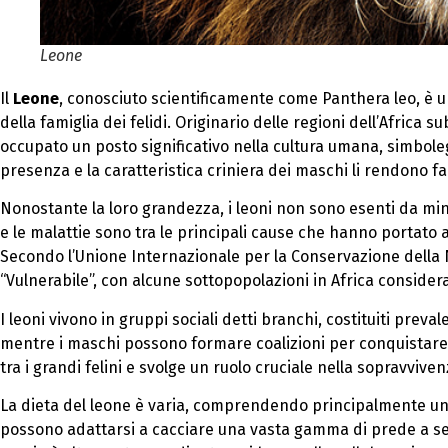
Leone
Il
Leone
, conosciuto scientificamente come Panthera leo, è 
della famiglia dei felidi. Originario delle regioni dell’Africa 
occupato un posto significativo nella cultura umana, simbole
presenza e la caratteristica criniera dei maschi li rendono fa
Nonostante la loro grandezza, i leoni non sono esenti da minac
e le malattie sono tra le principali cause che hanno portato a
Secondo l’Unione Internazionale per la Conservazione della N
“Vulnerabile”, con alcune sottopopolazioni in Africa considerat
I leoni vivono in gruppi sociali detti branchi, costituiti pr
mentre i maschi possono formare coalizioni per conquistare 
tra i grandi felini e svolge un ruolo cruciale nella sopravvive
La dieta del leone è varia, comprendendo principalmente ung
possono adattarsi a cacciare una vasta gamma di prede a seco