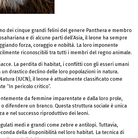
uno dei cinque grandi felini del genere Panthera e membro
subsahariana e di alcune parti dell’Asia, il leone ha sempre
ggiando forza, coraggio e nobiltà. La loro imponente
cilmente riconoscibili tra tutti i membri del regno animale.
ce. La perdita di habitat, i conflitti con gli esseri umani
 un drastico declino delle loro popolazioni in natura.
atura (IUCN), il leone è attualmente classificato come
e “In pericolo critico”.
evalentemente da femmine imparentate e dalla loro prole,
o difendere un branco. Questa struttura sociale è unica
nza e nel successo riproduttivo dei leoni.
ulati medi e grandi come zebre e antilopi. Tuttavia,
nda della disponibilità nel loro habitat. La tecnica di