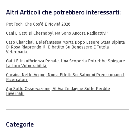
Altri Articoli che potrebbero interessarti:
Pet Tech: Che Cos’è E Novità 2026
Cani E Gatti Di Chernobyl Ma Sono Ancora Radioattivi?
Caso Chanchal: L’elefantessa Morta Dopo Essere Stata Dipinta
Di Rosa Riaprendo Il Dibattito Su Benessere E Tutela
Veterinaria
Gatti E Insufficienza Renale, Una Scoperta Potrebbe Spiegare
La Loro Vulnerabilità
Cocaina Nelle Acque, Nuovi Effetti Sui Salmoni Preoccupano I
Ricercatori
Api Sotto Osservazione, Al Via L’indagine Sulle Perdite
Invernali
Categorie