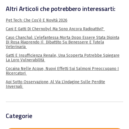
Altri Articoli che potrebbero interessarti:
Pet Tech: Che Cos’è E Novità 2026
Cani E Gatti Di Chernobyl Ma Sono Ancora Radioattivi?
Caso Chanchal: L’elefantessa Morta Dopo Essere Stata Dipinta
Di Rosa Riaprendo Il Dibattito Su Benessere E Tutela
Veterinaria
Gatti E Insufficienza Renale, Una Scoperta Potrebbe Spiegare
La Loro Vulnerabilità
Cocaina Nelle Acque, Nuovi Effetti Sui Salmoni Preoccupano I
Ricercatori
Api Sotto Osservazione, Al Via L’indagine Sulle Perdite
Invernali
Categorie