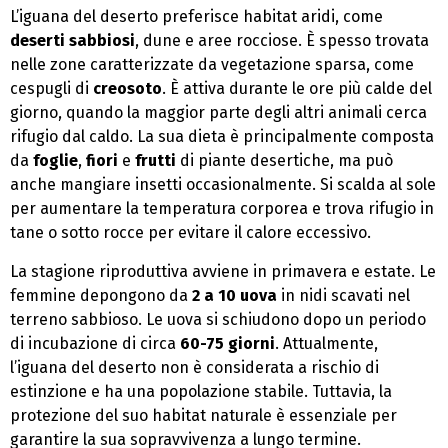
L’iguana del deserto preferisce habitat aridi, come
deserti sabbiosi
, dune e aree rocciose. È spesso trovata
nelle zone caratterizzate da vegetazione sparsa, come
cespugli di
creosoto
. È attiva durante le ore più calde del
giorno, quando la maggior parte degli altri animali cerca
rifugio dal caldo. La sua dieta è principalmente composta
da
foglie
,
fiori
e
frutti
di piante desertiche, ma può
anche mangiare insetti occasionalmente. Si scalda al sole
per aumentare la temperatura corporea e trova rifugio in
tane o sotto rocce per evitare il calore eccessivo.
La stagione riproduttiva avviene in primavera e estate. Le
femmine depongono da
2 a 10 uova
in nidi scavati nel
terreno sabbioso. Le uova si schiudono dopo un periodo
di incubazione di circa
60-75 giorni
. Attualmente,
l’iguana del deserto non è considerata a rischio di
estinzione e ha una popolazione stabile. Tuttavia, la
protezione del suo habitat naturale è essenziale per
garantire la sua sopravvivenza a lungo termine.