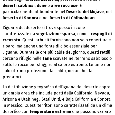
deserti sabbiosi
,
dune
e
aree rocciose
. È
particolarmente abbondante nel
Deserto del Mojave
, nel
Deserto di Sonora
e nel
Deserto di Chihuahuan
.
L’iguana del deserto si trova spesso in zone
caratterizzate da
vegetazione sparsa
, come i
cespugli di
creosoto
. Questi arbusti forniscono non solo copertura e
riparo, ma anche una fonte di cibo essenziale per
l’iguana. Durante le ore più calde del giorno, questi rettili
cercano rifugio nelle
tane
scavate nel terreno sabbioso o
sotto le rocce per sfuggire al calore estremo. Le tane non
solo offrono protezione dal caldo, ma anche dai
predatori.
La distribuzione geografica dell’iguana del deserto copre
un’ampia area che include parti della California, Nevada,
Arizona e Utah negli Stati Uniti, e Baja California e Sonora
in Messico. Questi territori sono caratterizzati da un clima
desertico con
temperature estreme
che possono variare