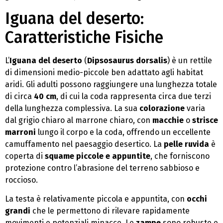
Iguana del deserto:
Caratteristiche Fisiche
L’
Iguana del deserto
(
Dipsosaurus dorsalis
) è un rettile
di dimensioni medio-piccole ben adattato agli habitat
aridi. Gli adulti possono raggiungere una lunghezza totale
di circa
40 cm
, di cui la coda rappresenta circa due terzi
della lunghezza complessiva. La sua
colorazione
varia
dal grigio chiaro al marrone chiaro, con
macchie
o
strisce
marroni
lungo il corpo e la coda, offrendo un eccellente
camuffamento nel paesaggio desertico. La
pelle ruvida
è
coperta di
squame piccole e appuntite
, che forniscono
protezione contro l’abrasione del terreno sabbioso e
roccioso.
La testa è relativamente piccola e appuntita, con
occhi
grandi
che le permettono di rilevare rapidamente
movimenti e potenziali minacce. Le
zampe
sono robuste e