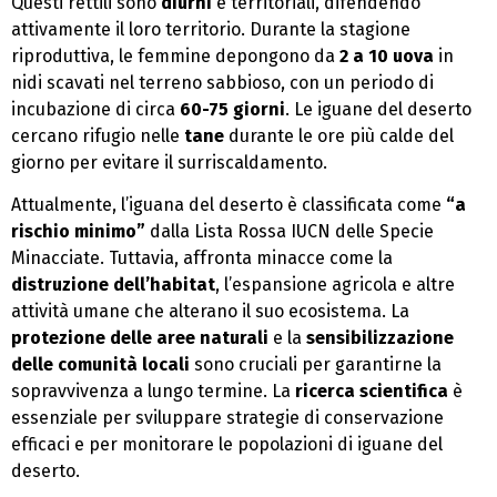
Questi rettili sono
diurni
e territoriali, difendendo
attivamente il loro territorio. Durante la stagione
riproduttiva, le femmine depongono da
2 a 10 uova
in
nidi scavati nel terreno sabbioso, con un periodo di
incubazione di circa
60-75 giorni
. Le iguane del deserto
cercano rifugio nelle
tane
durante le ore più calde del
giorno per evitare il surriscaldamento.
Attualmente, l’iguana del deserto è classificata come
“a
rischio minimo”
dalla Lista Rossa IUCN delle Specie
Minacciate. Tuttavia, affronta minacce come la
distruzione dell’habitat
, l’espansione agricola e altre
attività umane che alterano il suo ecosistema. La
protezione delle aree naturali
e la
sensibilizzazione
delle comunità locali
sono cruciali per garantirne la
sopravvivenza a lungo termine. La
ricerca scientifica
è
essenziale per sviluppare strategie di conservazione
efficaci e per monitorare le popolazioni di iguane del
deserto.