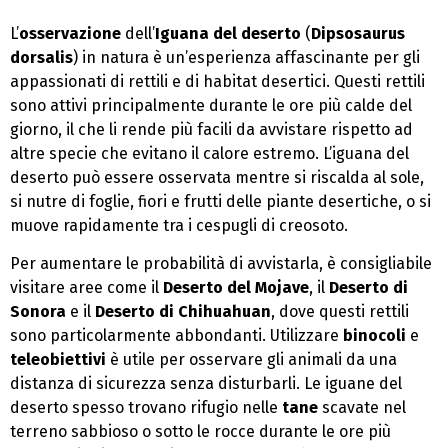
L’
osservazione
dell’
Iguana del deserto
(
Dipsosaurus
dorsalis
) in natura è un’esperienza affascinante per gli
appassionati di rettili e di habitat desertici. Questi rettili
sono attivi principalmente durante le ore più calde del
giorno, il che li rende più facili da avvistare rispetto ad
altre specie che evitano il calore estremo. L’iguana del
deserto può essere osservata mentre si riscalda al sole,
si nutre di foglie, fiori e frutti delle piante desertiche, o si
muove rapidamente tra i cespugli di creosoto.
Per aumentare le probabilità di avvistarla, è consigliabile
visitare aree come il
Deserto del Mojave
, il
Deserto di
Sonora
e il
Deserto di Chihuahuan
, dove questi rettili
sono particolarmente abbondanti. Utilizzare
binocoli
e
teleobiettivi
è utile per osservare gli animali da una
distanza di sicurezza senza disturbarli. Le iguane del
deserto spesso trovano rifugio nelle
tane
scavate nel
terreno sabbioso o sotto le rocce durante le ore più