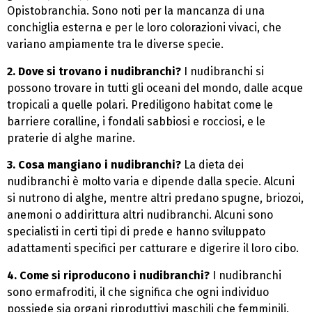
Opistobranchia. Sono noti per la mancanza di una
conchiglia esterna e per le loro colorazioni vivaci, che
variano ampiamente tra le diverse specie.
2. Dove si trovano i nudibranchi?
I nudibranchi si
possono trovare in tutti gli oceani del mondo, dalle acque
tropicali a quelle polari. Prediligono habitat come le
barriere coralline, i fondali sabbiosi e rocciosi, e le
praterie di alghe marine.
3. Cosa mangiano i nudibranchi?
La dieta dei
nudibranchi è molto varia e dipende dalla specie. Alcuni
si nutrono di alghe, mentre altri predano spugne, briozoi,
anemoni o addirittura altri nudibranchi. Alcuni sono
specialisti in certi tipi di prede e hanno sviluppato
adattamenti specifici per catturare e digerire il loro cibo.
4. Come si riproducono i nudibranchi?
I nudibranchi
sono ermafroditi, il che significa che ogni individuo
possiede sia organi riproduttivi maschili che femminili.