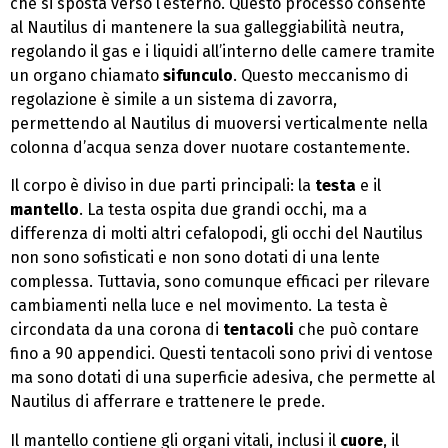
che si sposta verso l’esterno. Questo processo consente
al Nautilus di mantenere la sua galleggiabilità neutra,
regolando il gas e i liquidi all’interno delle camere tramite
un organo chiamato
sifunculo
. Questo meccanismo di
regolazione è simile a un sistema di zavorra,
permettendo al Nautilus di muoversi verticalmente nella
colonna d’acqua senza dover nuotare costantemente.
Il corpo è diviso in due parti principali: la
testa
e il
mantello
. La testa ospita due grandi occhi, ma a
differenza di molti altri cefalopodi, gli occhi del Nautilus
non sono sofisticati e non sono dotati di una lente
complessa. Tuttavia, sono comunque efficaci per rilevare
cambiamenti nella luce e nel movimento. La testa è
circondata da una corona di
tentacoli
che può contare
fino a 90 appendici. Questi tentacoli sono privi di ventose
ma sono dotati di una superficie adesiva, che permette al
Nautilus di afferrare e trattenere le prede.
Il mantello contiene gli organi vitali, inclusi il
cuore
, il