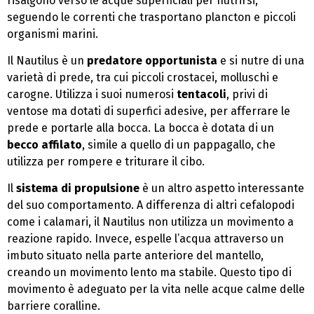
risalgono verso le acque superficiali per nutrirsi,
seguendo le correnti che trasportano plancton e piccoli
organismi marini.
Il Nautilus è un
predatore opportunista
e si nutre di una
varietà di prede, tra cui piccoli crostacei, molluschi e
carogne. Utilizza i suoi numerosi
tentacoli
, privi di
ventose ma dotati di superfici adesive, per afferrare le
prede e portarle alla bocca. La bocca è dotata di un
becco affilato
, simile a quello di un pappagallo, che
utilizza per rompere e triturare il cibo.
Il
sistema di propulsione
è un altro aspetto interessante
del suo comportamento. A differenza di altri cefalopodi
come i calamari, il Nautilus non utilizza un movimento a
reazione rapido. Invece, espelle l’acqua attraverso un
imbuto situato nella parte anteriore del mantello,
creando un movimento lento ma stabile. Questo tipo di
movimento è adeguato per la vita nelle acque calme delle
barriere coralline.