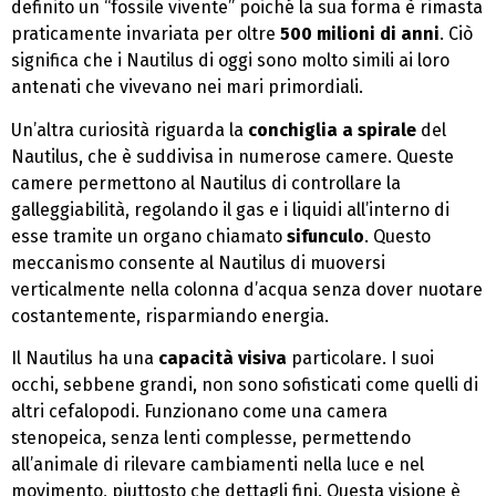
definito un “fossile vivente” poiché la sua forma è rimasta
praticamente invariata per oltre
500 milioni di anni
. Ciò
significa che i Nautilus di oggi sono molto simili ai loro
antenati che vivevano nei mari primordiali.
Un’altra curiosità riguarda la
conchiglia a spirale
del
Nautilus, che è suddivisa in numerose camere. Queste
camere permettono al Nautilus di controllare la
galleggiabilità, regolando il gas e i liquidi all’interno di
esse tramite un organo chiamato
sifunculo
. Questo
meccanismo consente al Nautilus di muoversi
verticalmente nella colonna d’acqua senza dover nuotare
costantemente, risparmiando energia.
Il Nautilus ha una
capacità visiva
particolare. I suoi
occhi, sebbene grandi, non sono sofisticati come quelli di
altri cefalopodi. Funzionano come una camera
stenopeica, senza lenti complesse, permettendo
all’animale di rilevare cambiamenti nella luce e nel
movimento, piuttosto che dettagli fini. Questa visione è