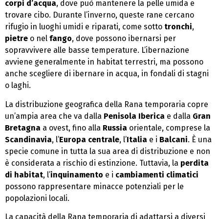
corpi d’acqua
, dove può mantenere la pelle umida e
trovare cibo. Durante l’inverno, queste rane cercano
rifugio in luoghi umidi e riparati, come sotto
tronchi
,
pietre
o nel
fango
, dove possono ibernarsi per
sopravvivere alle basse temperature. L’ibernazione
avviene generalmente in habitat terrestri, ma possono
anche scegliere di ibernare in acqua, in fondali di stagni
o laghi.
La distribuzione geografica della Rana temporaria copre
un’ampia area che va dalla
Penisola Iberica
e dalla
Gran
Bretagna
a ovest, fino alla
Russia
orientale, comprese la
Scandinavia
, l’
Europa centrale
, l’
Italia
e i
Balcani
. È una
specie comune in tutta la sua area di distribuzione e non
è considerata a rischio di estinzione. Tuttavia, la
perdita
di habitat
, l’
inquinamento
e i
cambiamenti climatici
possono rappresentare minacce potenziali per le
popolazioni locali.
La capacità della Rana temporaria di adattarsi a diversi