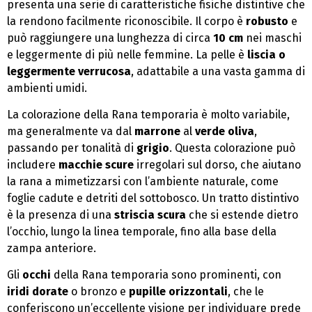
presenta una serie di caratteristiche fisiche distintive che
la rendono facilmente riconoscibile. Il corpo è
robusto
e
può raggiungere una lunghezza di circa
10 cm
nei maschi
e leggermente di più nelle femmine. La pelle è
liscia o
leggermente verrucosa
, adattabile a una vasta gamma di
ambienti umidi.
La colorazione della Rana temporaria è molto variabile,
ma generalmente va dal
marrone
al
verde oliva
,
passando per tonalità di
grigio
. Questa colorazione può
includere
macchie scure
irregolari sul dorso, che aiutano
la rana a mimetizzarsi con l’ambiente naturale, come
foglie cadute e detriti del sottobosco. Un tratto distintivo
è la presenza di una
striscia scura
che si estende dietro
l’occhio, lungo la linea temporale, fino alla base della
zampa anteriore.
Gli
occhi
della Rana temporaria sono prominenti, con
iridi dorate
o bronzo e
pupille orizzontali
, che le
conferiscono un’eccellente visione per individuare prede