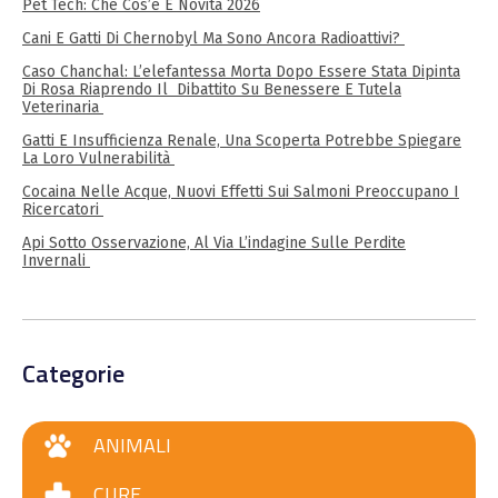
Pet Tech: Che Cos’è E Novità 2026
Cani E Gatti Di Chernobyl Ma Sono Ancora Radioattivi?
Caso Chanchal: L’elefantessa Morta Dopo Essere Stata Dipinta
Di Rosa Riaprendo Il Dibattito Su Benessere E Tutela
Veterinaria
Gatti E Insufficienza Renale, Una Scoperta Potrebbe Spiegare
La Loro Vulnerabilità
Cocaina Nelle Acque, Nuovi Effetti Sui Salmoni Preoccupano I
Ricercatori
Api Sotto Osservazione, Al Via L’indagine Sulle Perdite
Invernali
Categorie
ANIMALI
CURE