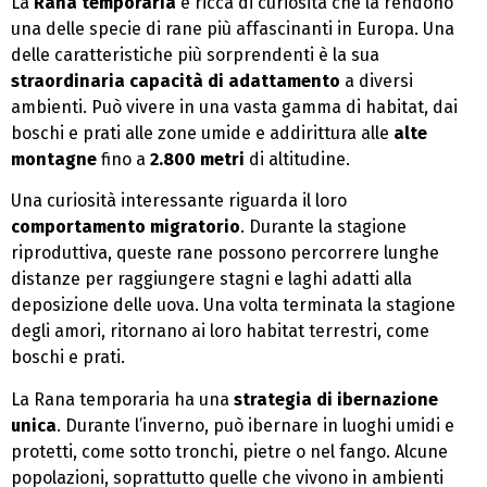
La
Rana temporaria
è ricca di curiosità che la rendono
una delle specie di rane più affascinanti in Europa. Una
delle caratteristiche più sorprendenti è la sua
straordinaria capacità di adattamento
a diversi
ambienti. Può vivere in una vasta gamma di habitat, dai
boschi e prati alle zone umide e addirittura alle
alte
montagne
fino a
2.800 metri
di altitudine.
Una curiosità interessante riguarda il loro
comportamento migratorio
. Durante la stagione
riproduttiva, queste rane possono percorrere lunghe
distanze per raggiungere stagni e laghi adatti alla
deposizione delle uova. Una volta terminata la stagione
degli amori, ritornano ai loro habitat terrestri, come
boschi e prati.
La Rana temporaria ha una
strategia di ibernazione
unica
. Durante l’inverno, può ibernare in luoghi umidi e
protetti, come sotto tronchi, pietre o nel fango. Alcune
popolazioni, soprattutto quelle che vivono in ambienti