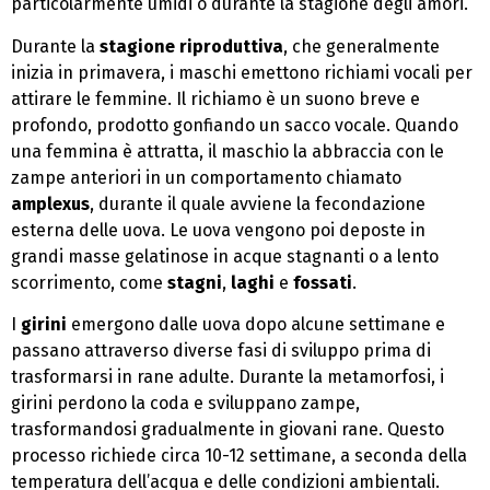
particolarmente umidi o durante la stagione degli amori.
Durante la
stagione riproduttiva
, che generalmente
inizia in primavera, i maschi emettono richiami vocali per
attirare le femmine. Il richiamo è un suono breve e
profondo, prodotto gonfiando un sacco vocale. Quando
una femmina è attratta, il maschio la abbraccia con le
zampe anteriori in un comportamento chiamato
amplexus
, durante il quale avviene la fecondazione
esterna delle uova. Le uova vengono poi deposte in
grandi masse gelatinose in acque stagnanti o a lento
scorrimento, come
stagni
,
laghi
e
fossati
.
I
girini
emergono dalle uova dopo alcune settimane e
passano attraverso diverse fasi di sviluppo prima di
trasformarsi in rane adulte. Durante la metamorfosi, i
girini perdono la coda e sviluppano zampe,
trasformandosi gradualmente in giovani rane. Questo
processo richiede circa 10-12 settimane, a seconda della
temperatura dell’acqua e delle condizioni ambientali.