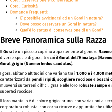
Goral: Osservazione e Conservazione
Goral: Curiosità
Domande Frequenti:
E’ possibile avvicinarsi ad un Goral in natura?
Dove posso osservare un Goral in natura?
Qual’è lo status di conservazione di un Goral?
Breve Panoramica sulla Razza
Il
Goral
è un piccolo caprino appartenente al genere
Naemo
diverse specie di goral, tra cui il
Goral dell’Himalaya
(
Naemo
Goral grigio
(
Naemorhedus caudatus
).
I goral abitano altitudini che variano tra i
1.000 e i 4.000 met
caratterizzati da
pendii ripidi
,
scogliere rocciose
e
boschi d
muoversi su terreni difficili grazie alle loro
robuste zampe
e 
superfici rocciose.
Il loro mantello è di colore grigio-bruno, con variazioni a se
corporatura robusta, con corna ricurve e appuntite che utili