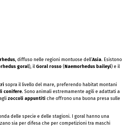
rhedus
, diffuso nelle regioni montuose dell’
Asia
. Esistono
rhedus goral
), il
Goral rosso
(
Naemorhedus baileyi
) e il
ri
sopra il livello del mare, preferendo habitat montani
i conifere
. Sono animali estremamente agili e adattati a
agli
zoccoli appuntiti
che offrono una buona presa sulle
conda delle specie e delle stagioni. I goral hanno una
zzano sia per difesa che per competizioni tra maschi