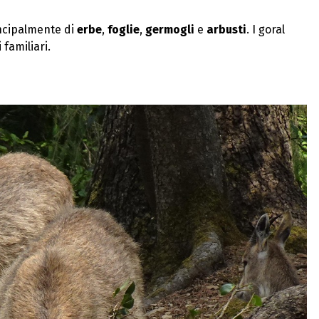
ncipalmente di
erbe
,
foglie
,
germogli
e
arbusti
. I goral
 familiari.