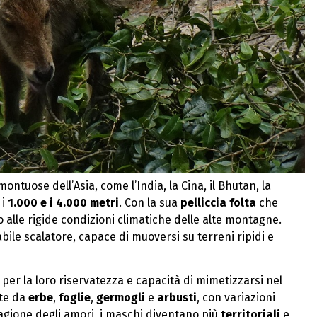
ontuose dell’Asia, come l’India, la Cina, il Bhutan, la
 i
1.000 e i 4.000 metri
. Con la sua
pelliccia folta
che
 alle rigide condizioni climatiche delle alte montagne.
n abile scalatore, capace di muoversi su terreni ripidi e
 per la loro riservatezza e capacità di mimetizzarsi nel
nte da
erbe
,
foglie
,
germogli
e
arbusti
, con variazioni
stagione degli amori, i maschi diventano più
territoriali
e