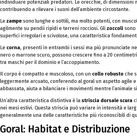
individuare potenziali predatori. Le orecchie, di dimensioni
contribuendo a rilevare i suoni dell’ambiente circostante.
Le
zampe
sono lunghe e sottili, ma molto potenti, con muscol
agilmente su pendii ripidi e terreni rocciosi. Gli
zoccoli
sono a
superfici irregolari e scivolose, una caratteristica fondament
Le
corna
, presenti in entrambi i sessi ma più pronunciate nei
nero o marrone scuro, possono crescere fino a 20 centimetri
tra maschi per il dominio e l’accoppiamento.
Il corpo è compatto e muscoloso, con un
collo robusto
che s
leggermente arcuato, conferendo al goral un aspetto agile e
abbassata, aiuta a bilanciare i movimenti mentre l’animale s
Un’altra caratteristica distintiva è la
striscia dorsale scura
c
nei mesi estivi. Questa striscia può variare in intensità e la
generalmente una delle caratteristiche più riconoscibili di q
Goral: Habitat e Distribuzione