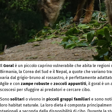
Il
Goral
è un piccolo caprino vulnerabile che abita le regioni m
Birmania, la Corea del Sud e il Nepal, a quote che variano tra
varia dal grigio-bruno al rossastro, è perfettamente adattato
Agile e con
zampe robuste
e
zoccoli appuntiti
, il goral è u
scoscesi per sfuggire ai predatori e cercare cibo.
Sono
solitari
o vivono in
piccoli gruppi familiari
e sono noti
loro habitat naturale. La loro dieta è composta principalme
stagionali a seconda della disponibilità di cibo. Durante la 