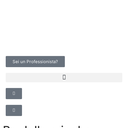
Sei un Professionista?
LEGGE E TUTELA
ANIMALI SUL LAVORO