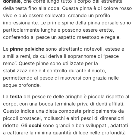
dorsale
, che corre lungo tutto il corpo dall’estremità
della testa fino alla coda. Questa pinna è di colore rosso
vivo e può essere sollevata, creando un profilo
impressionante. Le prime spine della pinna dorsale sono
particolarmente lunghe e possono essere erette,
conferendo al pesce un aspetto maestoso e regale.
Le
pinne pelviche
sono altrettanto notevoli, estese e
simili a remi, da cui deriva il soprannome di “pesce
remo”. Queste pinne sono utilizzate per la
stabilizzazione e il controllo durante il nuoto,
permettendo al pesce di muoversi con grazia nelle
acque profonde.
La
testa
del pesce re delle aringhe è piccola rispetto al
corpo, con una bocca terminale priva di denti affilati.
Questo indica una dieta composta principalmente da
piccoli crostacei, molluschi e altri pesci di dimensioni
ridotte. Gli
occhi
sono grandi e ben sviluppati, adattati
a catturare la minima quantità di luce nelle profondità