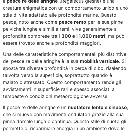
Il
pesce re delle aringhe
(Regalecus glesne) è una
creatura enigmatica con un comportamento unico e uno
stile di vita adattato alle profondità marine. Questo
pesce, noto anche come
pesce remo
per le sue pinne
pelviche lunghe e simili a remi, vive generalmente a
profondità comprese tra i
300 e i 1.000 metri
, ma può
essere trovato anche a profondità maggiori.
Una delle caratteristiche comportamentali più distintive
del pesce re delle aringhe è la sua
mobilità verticale
. Si
sposta tra diverse profondità in cerca di cibo, risalendo
talvolta verso la superficie, soprattutto quando è
malato o stressato. Questo comportamento rende gli
avvistamenti in superficie rari e spesso associati a
tempeste o condizioni meteorologiche avverse.
Il pesce re delle aringhe è un
nuotatore lento e sinuoso
,
che si muove con movimenti ondulatori grazie alla sua
pinna dorsale lunga e continua. Questo stile di nuoto gli
permette di risparmiare energia in un ambiente dove le