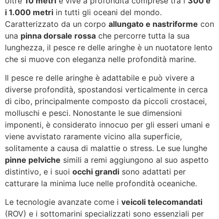
oltre
10 metri
e vive a profondità comprese tra i
300 e
i 1.000 metri
in tutti gli oceani del mondo.
Caratterizzato da un corpo
allungato e nastriforme
con
una
pinna dorsale rossa
che percorre tutta la sua
lunghezza, il pesce re delle aringhe è un nuotatore lento
che si muove con eleganza nelle profondità marine.
Il pesce re delle aringhe è adattabile e può vivere a
diverse profondità, spostandosi verticalmente in cerca
di cibo, principalmente composto da piccoli crostacei,
molluschi e pesci. Nonostante le sue dimensioni
imponenti, è considerato innocuo per gli esseri umani e
viene avvistato raramente vicino alla superficie,
solitamente a causa di malattie o stress. Le sue lunghe
pinne pelviche
simili a remi aggiungono al suo aspetto
distintivo, e i suoi
occhi grandi
sono adattati per
catturare la minima luce nelle profondità oceaniche.
Le tecnologie avanzate come i
veicoli telecomandati
(ROV) e i sottomarini specializzati sono essenziali per