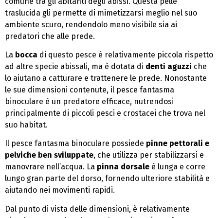
comune tra gli abitanti degli abissi. Questa pelle
traslucida gli permette di mimetizzarsi meglio nel suo
ambiente scuro, rendendolo meno visibile sia ai
predatori che alle prede.
La
bocca
di questo pesce è relativamente piccola rispetto
ad altre specie abissali, ma è dotata di
denti aguzzi
che
lo aiutano a catturare e trattenere le prede. Nonostante
le sue dimensioni contenute, il pesce fantasma
binoculare è un predatore efficace, nutrendosi
principalmente di piccoli pesci e crostacei che trova nel
suo habitat.
Il pesce fantasma binoculare possiede
pinne pettorali e
pelviche ben sviluppate
, che utilizza per stabilizzarsi e
manovrare nell’acqua. La
pinna dorsale
è lunga e corre
lungo gran parte del dorso, fornendo ulteriore stabilità e
aiutando nei movimenti rapidi.
Dal punto di vista delle dimensioni, è relativamente