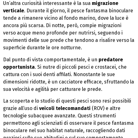
Un’altra curiosità interessante è la sua
migrazione
verticale
. Durante il giorno, il pesce fantasma binoculare
tende a rimanere vicino al fondo marino, dove la luce è
ancora più scarsa. Di notte, però, compie migrazioni
verso acque meno profonde per nutrirsi, seguendo i
movimenti delle sue prede che tendono a risalire verso la
superficie durante le ore notturne.
Dal punto di vista comportamentale, è un
predatore
opportunista
. Si nutre di piccoli pesci e crostacei, che
cattura con i suoi denti affilati. Nonostante le sue
dimensioni ridotte, è un cacciatore efficace, sfruttando la
sua velocità e agilità per catturare le prede.
La scoperta e lo studio di questi pesci sono resi possibili
grazie all’uso di
veicoli telecomandati
(ROV) e altre
tecnologie subacquee avanzate. Questi strumenti
permettono agli scienziati di osservare il pesce fantasma
binoculare nel suo habitat naturale, raccogliendo dati
preziosi sulle sue abitudini e sul suo comportamento.