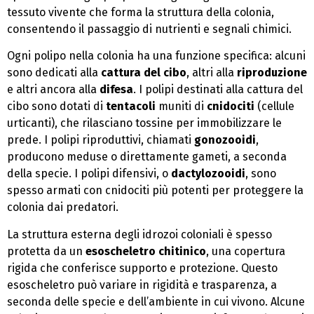
tessuto vivente che forma la struttura della colonia,
consentendo il passaggio di nutrienti e segnali chimici.
Ogni polipo nella colonia ha una funzione specifica: alcuni
sono dedicati alla
cattura del cibo
, altri alla
riproduzione
e altri ancora alla
difesa
. I polipi destinati alla cattura del
cibo sono dotati di
tentacoli
muniti di
cnidociti
(cellule
urticanti), che rilasciano tossine per immobilizzare le
prede. I polipi riproduttivi, chiamati
gonozooidi
,
producono meduse o direttamente gameti, a seconda
della specie. I polipi difensivi, o
dactylozooidi
, sono
spesso armati con cnidociti più potenti per proteggere la
colonia dai predatori.
La struttura esterna degli idrozoi coloniali è spesso
protetta da un
esoscheletro chitinico
, una copertura
rigida che conferisce supporto e protezione. Questo
esoscheletro può variare in rigidità e trasparenza, a
seconda delle specie e dell’ambiente in cui vivono. Alcune