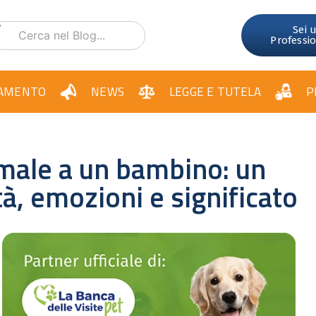
Sei 
Professi
AMENTO
NEWS
LEGGE E TUTELA
P
imale a un bambino: un
tà, emozioni e significato