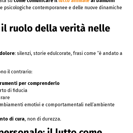
nata su
come comunicare il
lutto animale
ai bambini
nze psicologiche contemporanee e delle nuove dinamiche
l ruolo della verità nelle
 dolore
: silenzi, storie edulcorate, frasi come “è andato a
o il contrario:
strumenti per comprenderlo
to di fiducia
urare
cambiamenti emotivi e comportamentali nell’ambiente
ento di cura
, non di durezza.
personale: il lutto come