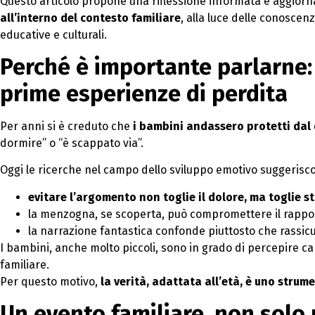
Questo articolo propone una riflessione informata e aggior
all’interno del contesto familiare
, alla luce delle conosce
educative e culturali.
Perché è importante parlarne: i
prime esperienze di perdita
Per anni si è creduto che
i bambini andassero protetti dal
dormire” o “è scappato via”.
Oggi le ricerche nel campo dello sviluppo emotivo suggeriscon
evitare l’argomento non toglie il dolore, ma toglie 
la menzogna, se scoperta, può compromettere il rappor
la narrazione fantastica confonde piuttosto che rassic
I bambini, anche molto piccoli, sono in grado di percepire 
familiare.
Per questo motivo,
la verità, adattata all’età, è uno strum
Un evento familiare, non solo 