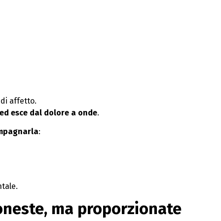
i affetto.
 ed esce dal dolore a onde
.
mpagnarla
:
tale.
 oneste, ma proporzionate