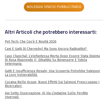
NOLEGGIA SPAZIO PUBBLICITARIO
Altri Articoli che potrebbero interessarti:
Pet Tech: Che Cos’è E Novità 2026
Cani E Gatti Di Chernobyl Ma Sono Ancora Radioattivi?
Caso Chanchal: L’elefantessa Morta Dopo Essere Stata Dipinta
Di Rosa Riaprendo Il Dibattito Su Benessere E Tutela
Veterinaria
Gatti E Insufficienza Renale, Una Scoperta Potrebbe Spiegare
La Loro Vulnerabilità
Cocaina Nelle Acque, Nuovi Effetti Sui Salmoni Preoccupano I
Ricercatori
Api Sotto Osservazione, Al Via L’indagine Sulle Perdite
Invernali