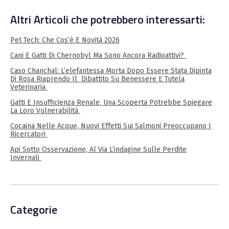
Altri Articoli che potrebbero interessarti:
Pet Tech: Che Cos’è E Novità 2026
Cani E Gatti Di Chernobyl Ma Sono Ancora Radioattivi?
Caso Chanchal: L’elefantessa Morta Dopo Essere Stata Dipinta
Di Rosa Riaprendo Il Dibattito Su Benessere E Tutela
Veterinaria
Gatti E Insufficienza Renale, Una Scoperta Potrebbe Spiegare
La Loro Vulnerabilità
Cocaina Nelle Acque, Nuovi Effetti Sui Salmoni Preoccupano I
Ricercatori
Api Sotto Osservazione, Al Via L’indagine Sulle Perdite
Invernali
Categorie