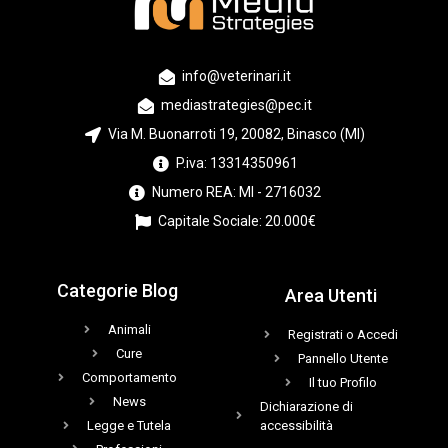
info@veterinari.it
mediastrategies@pec.it
Via M. Buonarroti 19, 20082, Binasco (MI)
P.iva: 13314350961
Numero REA: MI - 2716032
Capitale Sociale: 20.000€
Categorie Blog
Area Utenti
Animali
Registrati o Accedi
Cure
Pannello Utente
Comportamento
Il tuo Profilo
News
Dichiarazione di
Legge e Tutela
accessibilità