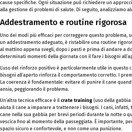
cause specifiche. Ogni situazione può richiedere un approc
alla gestione di problemi di salute. Di seguito, analizziamo alc
Addestramento e routine rigorosa
Uno dei modi più efficaci per correggere questo problema, so
un addestramento adeguato, è ristabilire una routine rigorosa
al mattino appena svegli, dopo i pasti e prima di andare a d
determinati momenti della giornata con il fare i bisogni all’a
L’uso del rinforzo positivo è particolarmente utile in questo 
bisogni all’aperto rinforza il comportamento corretto. I pre
La coerenza è fondamentale: evitare di punire il cane quan
ansia, peggiorando il problema.
Un’altra tecnica efficace è il
crate training
(uso della gabbia 
aiuta il cane a imparare a trattenere i bisogni. I cani, infatt
cane nella sua gabbia per brevi periodi durante la notte o qu
vescica fino al momento della passeggiata. È importante, per
spazio sicuro e confortevole, e non come una punizione.