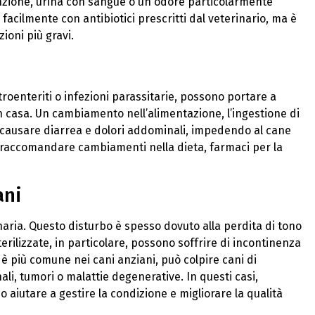
nzione, urina con sangue o un odore particolarmente
 facilmente con antibiotici prescritti dal veterinario, ma è
oni più gravi.
roenteriti o infezioni parassitarie, possono portare a
n casa. Un cambiamento nell’alimentazione, l’ingestione di
no causare diarrea e dolori addominali, impedendo al cane
bbe raccomandare cambiamenti nella dieta, farmaci per la
ani
naria. Questo disturbo è spesso dovuto alla perdita di tono
erilizzate, in particolare, possono soffrire di incontinenza
 è più comune nei cani anziani, può colpire cani di
li, tumori o malattie degenerative. In questi casi,
 aiutare a gestire la condizione e migliorare la qualità