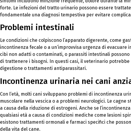
sintomi includono minzione frequente, dolore durante la mi
forte. Le infezioni del tratto urinario possono essere trattate
fondamentale una diagnosi tempestiva per evitare complicazi
Problemi intestinali
Le condizioni che colpiscono l’apparato digerente, come gast
incontinenza fecale o a un’improvvisa urgenza di evacuare i
cibi non adatti o contaminati, o parassiti intestinali posso
di trattenere i bisogni. In questi casi, il veterinario potre
digestione o trattamenti antiparassitari.
Incontinenza urinaria nei cani anzi
Con l’età, molti cani sviluppano problemi di incontinenza uri
muscolare nella vescica o a problemi neurologici. Le cagne st
a causa della riduzione di estrogeni. Anche se l’incontinenza
qualsiasi età a causa di condizioni mediche come lesioni spina
esistono trattamenti ormonali e farmaci specifici che possono
della vita del cane.