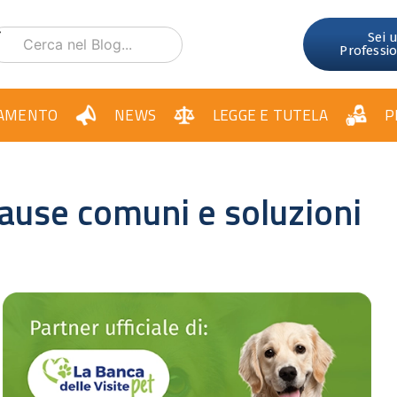
Sei 
Professi
AMENTO
NEWS
LEGGE E TUTELA
P
 cause comuni e soluzioni