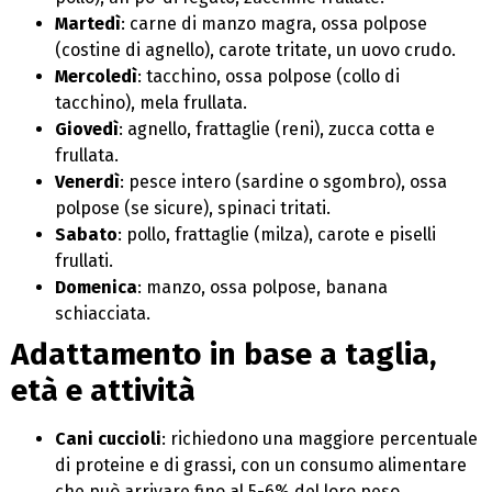
Martedì
: carne di manzo magra, ossa polpose
(costine di agnello), carote tritate, un uovo crudo.
Mercoledì
: tacchino, ossa polpose (collo di
tacchino), mela frullata.
Giovedì
: agnello, frattaglie (reni), zucca cotta e
frullata.
Venerdì
: pesce intero (sardine o sgombro), ossa
polpose (se sicure), spinaci tritati.
Sabato
: pollo, frattaglie (milza), carote e piselli
frullati.
Domenica
: manzo, ossa polpose, banana
schiacciata.
Adattamento in base a taglia,
età e attività
Cani cuccioli
: richiedono una maggiore percentuale
di proteine e di grassi, con un consumo alimentare
che può arrivare fino al 5-6% del loro peso