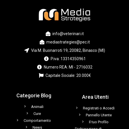
info@veterinari.it
mediastrategies@pec.it
Via M. Buonarroti 19, 20082, Binasco (MI)
P.iva: 13314350961
Numero REA: MI - 2716032
Capitale Sociale: 20.000€
Categorie Blog
Area Utenti
Animali
Registrati o Accedi
Cure
Pannello Utente
Comportamento
Il tuo Profilo
News
Dichiarazione di