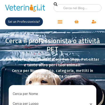
contenuto
Sei un Professionista?
Cerca il professionista o attività
PET
Trova Veterinari, Toelettatori, Pet Shop, Pet sitter
e tanto altro per i tuoi animali.
Cerca per Nome, luogo, categoria, mettiti in
contatto e prenota Online!
Cerca per Nome
Cerca per Luogo