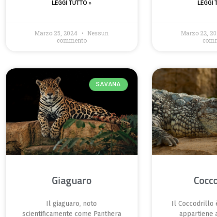
LEGGI TUTTO »
LEGGI 
Marzo 25, 2024
Nessun
Marzo 22, 2
commento
com
SAVANA
Giaguaro
Cocco
Il giaguaro, noto
Il Coccodrillo 
scientificamente come Panthera
appartiene a