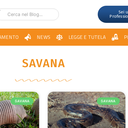
Sei 
Professi
AMENTO
NEWS
LEGGE E TUTELA
P
SAVANA
SAVANA
SAVANA