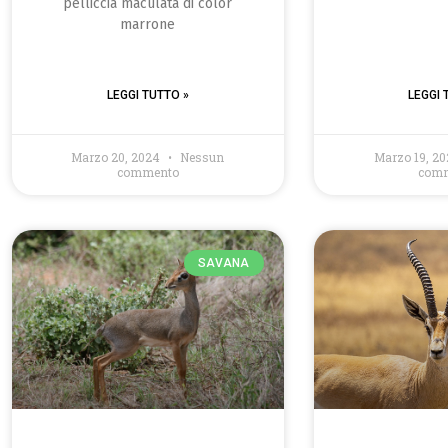
pelliccia maculata di color
marrone
LEGGI TUTTO »
LEGGI 
Marzo 20, 2024
Nessun
Marzo 19, 2
commento
com
SAVANA