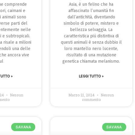
che comprende
Asia, è un felino che ha
ori, caimani e
affascinato l’umanità fin
ti animali sono
dall’antichità, diventando
verse parti del
simbolo di potere, mistero e
entemente nelle
bellezza selvaggia. La
i e subtropicali.
caratteristica più distintiva di
a risale a milioni
questi animali è senza dubbio il
dendoli una delle
loro mantello nero lucente,
iche ancora vive
risultato di una mutazione
ul
genetica chiamata melanismo.
TUTTO »
LEGGI TUTTO »
024
Nessun
Marzo 21, 2024
Nessun
mento
commento
SAVANA
SAVANA