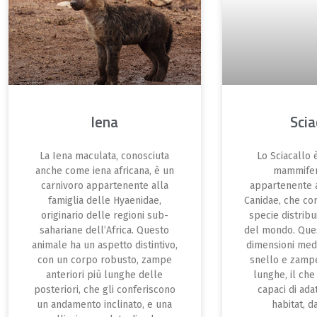
Iena
Scia
La Iena maculata, conosciuta
Lo Sciacallo 
anche come iena africana, è un
mammiferi
carnivoro appartenente alla
appartenente a
famiglia delle Hyaenidae,
Canidae, che c
originario delle regioni sub-
specie distribui
sahariane dell’Africa. Questo
del mondo. Ques
animale ha un aspetto distintivo,
dimensioni med
con un corpo robusto, zampe
snello e zamp
anteriori più lunghe delle
lunghe, il che 
posteriori, che gli conferiscono
capaci di adat
un andamento inclinato, e una
habitat, d