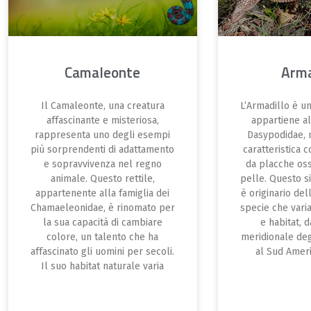
Camaleonte
Arma
Il Camaleonte, una creatura
L’Armadillo è 
affascinante e misteriosa,
appartiene al
rappresenta uno degli esempi
Dasypodidae, 
più sorprendenti di adattamento
caratteristica c
e sopravvivenza nel regno
da placche oss
animale. Questo rettile,
pelle. Questo s
appartenente alla famiglia dei
è originario de
Chamaeleonidae, è rinomato per
specie che vari
la sua capacità di cambiare
e habitat, 
colore, un talento che ha
meridionale degl
affascinato gli uomini per secoli.
al Sud Ameri
Il suo habitat naturale varia