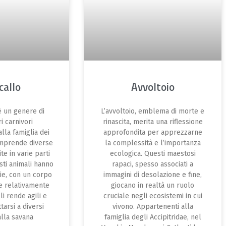
callo
Avvoltoio
è un genere di
L’avvoltoio, emblema di morte e
 carnivori
rinascita, merita una riflessione
lla famiglia dei
approfondita per apprezzarne
omprende diverse
la complessità e l’importanza
te in varie parti
ecologica. Questi maestosi
ti animali hanno
rapaci, spesso associati a
ie, con un corpo
immagini di desolazione e fine,
e relativamente
giocano in realtà un ruolo
li rende agili e
cruciale negli ecosistemi in cui
tarsi a diversi
vivono. Appartenenti alla
alla savana
famiglia degli Accipitridae, nel