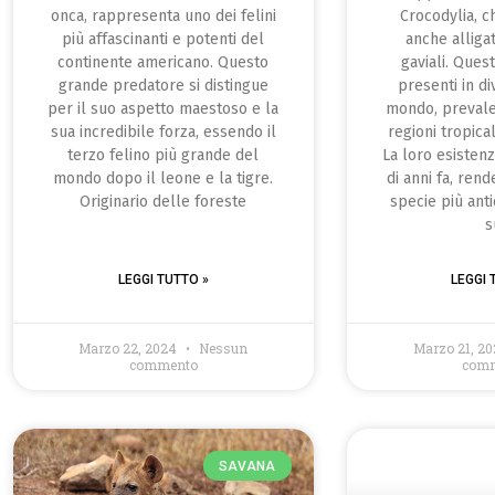
onca, rappresenta uno dei felini
Crocodylia, 
più affascinanti e potenti del
anche alligat
continente americano. Questo
gaviali. Ques
grande predatore si distingue
presenti in di
per il suo aspetto maestoso e la
mondo, preval
sua incredibile forza, essendo il
regioni tropical
terzo felino più grande del
La loro esistenz
mondo dopo il leone e la tigre.
di anni fa, ren
Originario delle foreste
specie più ant
s
LEGGI TUTTO »
LEGGI 
Marzo 22, 2024
Nessun
Marzo 21, 2
commento
com
SAVANA