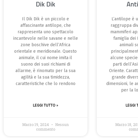
Dik Dik
Ant
Il Dik Dik è un piccolo e
L’antilope è 
affascinante antilope, che
raggruppa div
rappresenta uno spettacolo
mammiferi app
incantevole nelle savane e nelle
famiglia dei 
zone boschive dell’Africa
animali s
orientale e meridionale. Questo
principalment
animale, il cui nome imita il
alcune specie
suono dei suoi richiami di
parti dell’As
allarme, è rinomato per la sua
Oriente. Carat
agilità e la sua timidezza,
grande divers
caratteristiche che lo rendono
dimensioni, le a
per la lo
LEGGI TUTTO »
LEGGI 
Marzo 19, 2024
Nessun
Marzo 18, 2
commento
com