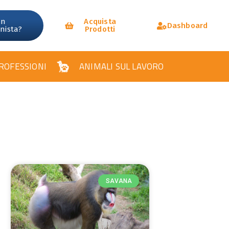
un
Acquista
Dashboard
onista?
Prodotti
ROFESSIONI
ANIMALI SUL LAVORO
SAVANA