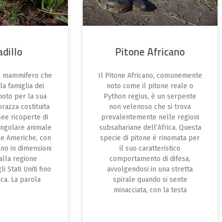
dillo
Pitone Africano
un mammifero che
Il Pitone Africano, comunemente
la famiglia dei
noto come il pitone reale o
noto per la sua
Python regius, è un serpente
orazza costituita
non velenoso che si trova
ee ricoperte di
prevalentemente nelle regioni
ingolare animale
subsahariane dell’Africa. Questa
lle Americhe, con
specie di pitone è rinomata per
ano in dimensioni
il suo caratteristico
dalla regione
comportamento di difesa,
i Stati Uniti fino
avvolgendosi in una stretta
ca. La parola
spirale quando si sente
minacciata, con la testa