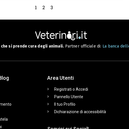
1
2
3
che si prende cura degli animali.
Partner ufficiale di:
La banca delle
Blog
Area Utenti
Registrati o Accedi
Pannello Utente
mento
Il tuo Profilo
Dichiarazione di accessibilità
utela
i
Seguici sui Social!