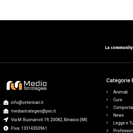
La community 
Categorie 
Animali
Cure
info@veterinari.it
Comporta
mediastrategies@pec.it
News
Via M. Buonarroti 19, 20082, Binasco (MI)
Legge e T
P.iva: 13314350961
Profession