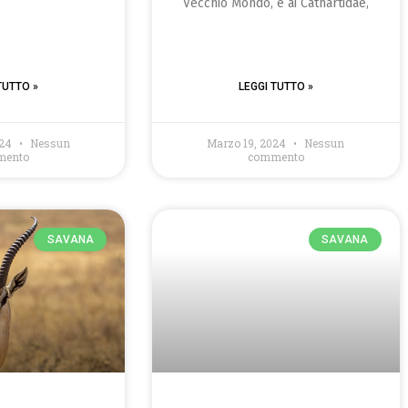
Vecchio Mondo, e ai Cathartidae,
TUTTO »
LEGGI TUTTO »
024
Nessun
Marzo 19, 2024
Nessun
mento
commento
SAVANA
SAVANA