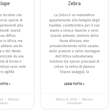
ilope
Zebra
un termine che
La Zebra è un mammifero
erse specie di
appartenente alla famiglia degli
artenenti alla
Equidae, caratteristico per il suo
Bovidi. Questi
manto a strisce bianche e nere.
ono diffusi
Questo animale, simbolo della
e in Africa, ma
fauna africana, vive
 abitano anche
prevalentemente nelle savane,
ia e del Medio
nelle praterie e nelle montagne
terizzate da una
dell’Africa subsahariana.
ità di forme e
Esistono tre specie principali di
ntilopi sono note
zebre: la zebra di pianura
ro agilità
(Equus quagga), la
TUTTO »
LEGGI TUTTO »
024
Nessun
Marzo 18, 2024
Nessun
mento
commento