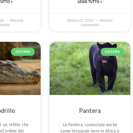
TUTTO »
LEGGI TUTTO »
024
Nessun
Marzo 22, 2024
Nessun
mento
commento
SAVANA
SAVANA
drillo
Pantera
è un rettile che
La Pantera, conosciuta anche
ll’ordine dei
come leopardo nero in Africa e