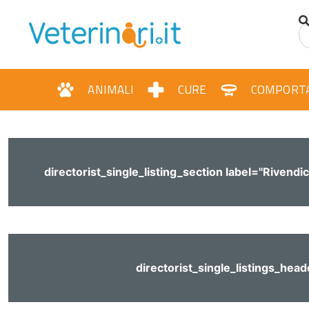
contenuto
ANIMALI
CURE
COMPORT
directorist_single_listing_section label="Rivendic
directorist_single_listings_head