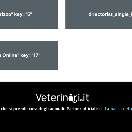
irizzo" key="5"
directorist_single_
a Online" key="17"
che si prende cura degli animali.
Partner ufficiale di:
La banca delle