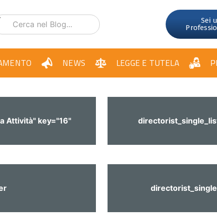
Sei 
Professi
AMENTO
NEWS
LEGGE E TUTELA
P
a Attività" key="16"
directorist_single_li
er
directorist_single