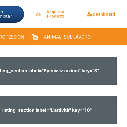
un
Acquista
Dashboard
onista?
Prodotti
ROFESSIONI
ANIMALI SUL LAVORO
sting_section label="Specializzazioni" key="3"
_listing_section label="L'attività" key="10"