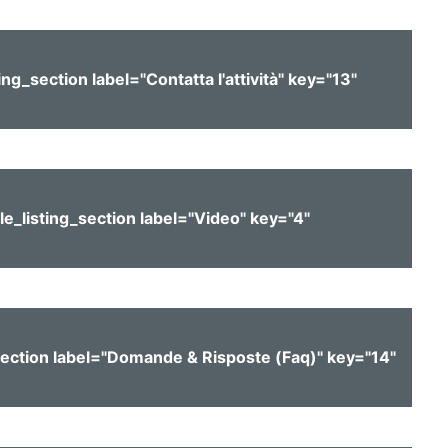
ting_section label="Contatta l'attività" key="13"
gle_listing_section label="Video" key="4"
_section label="Domande & Risposte (Faq)" key="14"