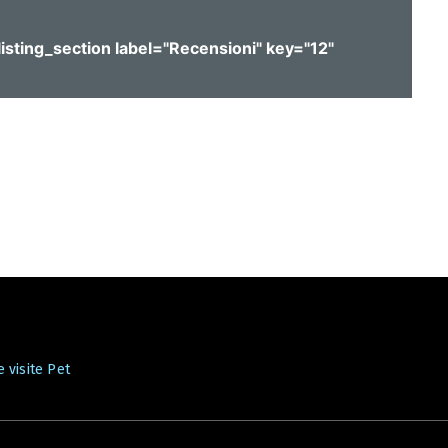
listing_section label="Recensioni" key="12"
 visite Pet