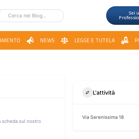
Sei 
Professi
AMENTO
NEWS
LEGGE E TUTELA
P
L'attività
Via Serenissima 18
ua scheda sul nostro