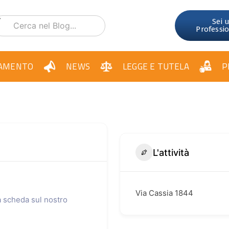
Sei 
Professi
AMENTO
NEWS
LEGGE E TUTELA
P
L'attività
Via Cassia 1844
ua scheda sul nostro