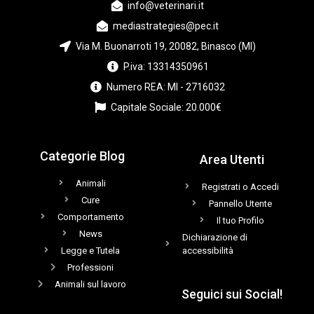
info@veterinari.it
mediastrategies@pec.it
Via M. Buonarroti 19, 20082, Binasco (MI)
P.iva: 13314350961
Numero REA: MI - 2716032
Capitale Sociale: 20.000€
Categorie Blog
Area Utenti
Animali
Registrati o Accedi
Cure
Pannello Utente
Comportamento
Il tuo Profilo
News
Dichiarazione di
Legge e Tutela
accessibilità
Professioni
Animali sul lavoro
Seguici sui Social!