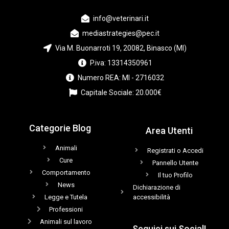
info@veterinari.it
mediastrategies@pec.it
Via M. Buonarroti 19, 20082, Binasco (MI)
P.iva: 13314350961
Numero REA: MI - 2716032
Capitale Sociale: 20.000€
Categorie Blog
Area Utenti
Animali
Registrati o Accedi
Cure
Pannello Utente
Comportamento
Il tuo Profilo
News
Dichiarazione di
Legge e Tutela
accessibilità
Professioni
Animali sul lavoro
Seguici sui Social!