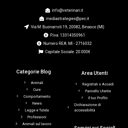
info@veterinari.it
mediastrategies@pec.it
Via M. Buonarroti 19, 20082, Binasco (MI)
P.iva: 13314350961
Numero REA: MI - 2716032
Capitale Sociale: 20.000€
Categorie Blog
Area Utenti
Animali
Registrati o Accedi
Cure
Pannello Utente
Comportamento
Il tuo Profilo
News
Dichiarazione di
Legge e Tutela
accessibilità
Professioni
Animali sul lavoro
Seguici sui Social!