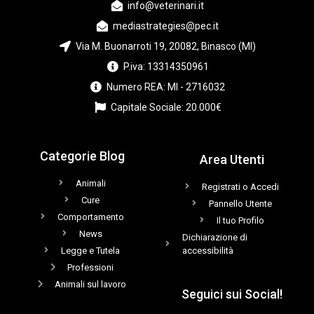
info@veterinari.it
mediastrategies@pec.it
Via M. Buonarroti 19, 20082, Binasco (MI)
P.iva: 13314350961
Numero REA: MI - 2716032
Capitale Sociale: 20.000€
Categorie Blog
Area Utenti
Animali
Registrati o Accedi
Cure
Pannello Utente
Comportamento
Il tuo Profilo
News
Dichiarazione di
Legge e Tutela
accessibilità
Professioni
Animali sul lavoro
Seguici sui Social!